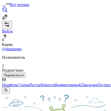
Все потоки
Войти
0
Карма
@shamannn
Пользователь
2
Подписчики
Подписаться
Профиль
Статьи
Посты
Новости
Комментарии
42
Закладки
Подпис