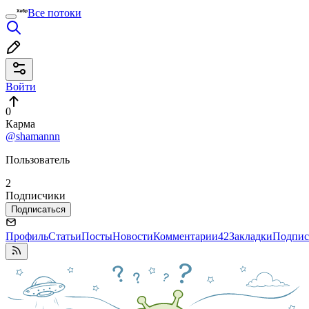
Все потоки
Войти
0
Карма
@shamannn
Пользователь
2
Подписчики
Подписаться
Профиль
Статьи
Посты
Новости
Комментарии
42
Закладки
Подпис