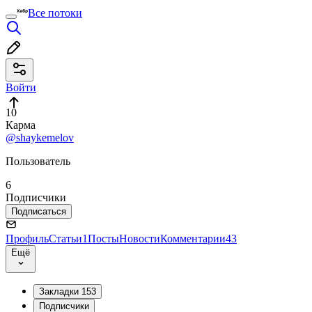
Все потоки
Войти
10
Карма
@shaykemelov
Пользователь
6
Подписчики
Подписаться
Профиль
Статьи
1
Посты
Новости
Комментарии
43
Ещё
Закладки
153
Подписчики