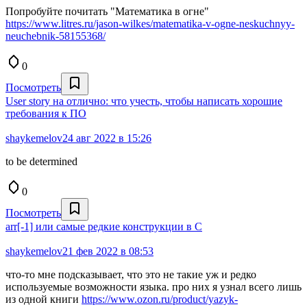
Попробуйте почитать "Математика в огне"
https://www.litres.ru/jason-wilkes/matematika-v-ogne-neskuchnyy-
neuchebnik-58155368/
0
Посмотреть
User story на отлично: что учесть, чтобы написать хорошие
требования к ПО
shaykemelov
24 авг 2022 в 15:26
to be determined
0
Посмотреть
arr[-1] или самые редкие конструкции в С
shaykemelov
21 фев 2022 в 08:53
что-то мне подсказывает, что это не такие уж и редко
используемые возможности языка. про них я узнал всего лишь
из одной книги
https://www.ozon.ru/product/yazyk-