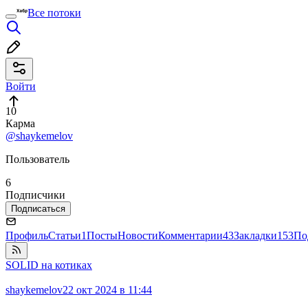
Все потоки
Войти
10
Карма
@shaykemelov
Пользователь
6
Подписчики
Подписаться
Профиль
Статьи
1
Посты
Новости
Комментарии
43
Закладки
153
По
SOLID на котиках
shaykemelov
22 окт 2024 в 11:44