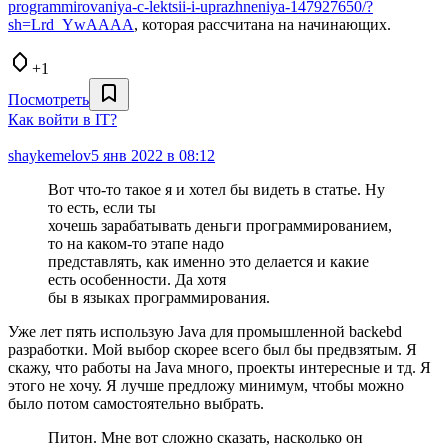
programmirovaniya-c-lektsii-i-uprazhneniya-147927650/?
sh=Lrd_YwAAAA
, которая рассчитана на начинающих.
+1
Посмотреть
Как войти в IT?
shaykemelov
5 янв 2022 в 08:12
Вот что-то такое я и хотел бы видеть в статье. Ну
то есть, если ты
хочешь зарабатывать деньги программированием,
то на каком-то этапе надо
представлять, как именно это делается и какие
есть особенности. Да хотя
бы в языках программирования.
Уже лет пять использую Java для промышленной backebd
разработки. Мой выбор скорее всего был бы предвзятым. Я
скажу, что работы на Java много, проекты интересные и тд. Я
этого не хочу. Я лучше предложу минимум, чтобы можно
было потом самостоятельно выбрать.
Питон. Мне вот сложно сказать, насколько он