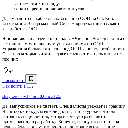
застремался, что придут
фанаты крестов и наставят минусов.
Да, тут где-то на хабре статья была про ООП на Си. Есть
также книга Экстремальный Си, там вроде как показывают
как добиться ООП.
Я не заставляю людей сидеть над С++ вечно. Это одна книга с
лекционным материалом и упражнениями по ООП.
Упражнения больше заточены под ООП, а не под особенности
С++, про которые читатель даже не узнает т.к. цель книги не
про них
+1
Посмотреть
Как войти в IT?
shaykemelov
3 янв 2022 в 21:02
Да, выпускников не хватает. Специалисты уезжает за границу.
Я считаю, что курсы еще не достигли того уровня, чтобы
готовить специалистов, которые смогут сразу войти в
промышленную разработку. Конечно, если у них есть такая
цель, сейчас я вижу, что просто происходит высасывание