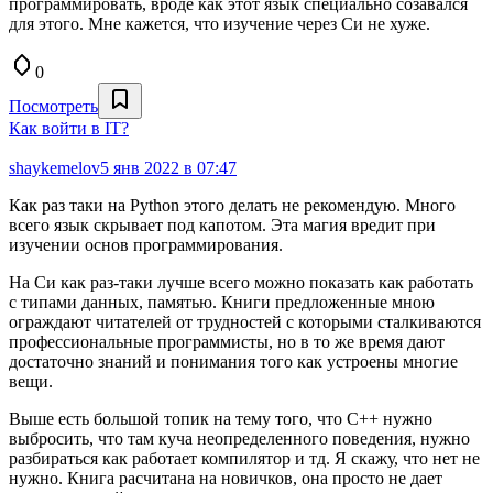
программировать, вроде как этот язык специально созавался
для этого. Мне кажется, что изучение через Си не хуже.
0
Посмотреть
Как войти в IT?
shaykemelov
5 янв 2022 в 07:47
Как раз таки на Python этого делать не рекомендую. Много
всего язык скрывает под капотом. Эта магия вредит при
изучении основ программирования.
На Си как раз-таки лучше всего можно показать как работать
с типами данных, памятью. Книги предложенные мною
ограждают читателей от трудностей с которыми сталкиваются
профессиональные программисты, но в то же время дают
достаточно знаний и понимания того как устроены многие
вещи.
Выше есть большой топик на тему того, что С++ нужно
выбросить, что там куча неопределенного поведения, нужно
разбираться как работает компилятор и тд. Я скажу, что нет не
нужно. Книга расчитана на новичков, она просто не дает