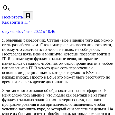
0
Посмотреть
Как войти в IT?
shaykemelov
4 янв 2022 в 10:46
Я обычный разработчик. Статья - мое видение того как можно
стать разработчиком. Я взял материал из своего личного пути,
потому что советовать то чего я не знаю, не собираюсь.
Постарался взять некий минимум, который позволит войти в
IT. Я рекомендую фундаментальные вещи, которые не
изменелись с годами, чтобы потом было проще пойти в любое
направление в IT. В чем-то даже есть пересечение с
основными дисциплинами, которые изучают в ВУЗе на
первых курсах. Просто в ВУЗе это может быть расстянуто по
времени т.к. есть другие дисциплины.
Я читал много отзывов об образовательных платформах. У
меня сложилось мнение, что людям как раз-таки не хватает
фундаментальных знаний компьютерных наук, навыкох
программирования и алгоритмического мышления, чтобы
успешно закончить курс, за который они заплатили деньги. На
курсе их бросают изучать фреймворки, которые рождаются и