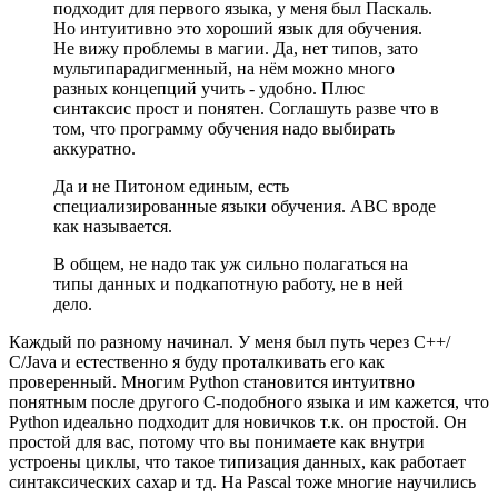
подходит для первого языка, у меня был Паскаль.
Но интуитивно это хороший язык для обучения.
Не вижу проблемы в магии. Да, нет типов, зато
мультипарадигменный, на нём можно много
разных концепций учить - удобно. Плюс
синтаксис прост и понятен. Соглашуть разве что в
том, что программу обучения надо выбирать
аккуратно.
Да и не Питоном единым, есть
специализированные языки обучения. АВС вроде
как называется.
В общем, не надо так уж сильно полагаться на
типы данных и подкапотную работу, не в ней
дело.
Каждый по разному начинал. У меня был путь через С++/
С/Java и естественно я буду проталкивать его как
проверенный. Многим Python становится интуитвно
понятным после другого С-подобного языка и им кажется, что
Python идеально подходит для новичков т.к. он простой. Он
простой для вас, потому что вы понимаете как внутри
устроены циклы, что такое типизация данных, как работает
синтаксических сахар и тд. На Pascal тоже многие научились