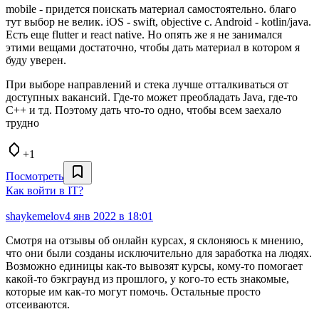
mobile - придется поискать материал самостоятельно. благо
тут выбор не велик. iOS - swift, objective c. Android - kotlin/java.
Есть еще flutter и react native. Но опять же я не занимался
этими вещами достаточно, чтобы дать материал в котором я
буду уверен.
При выборе направлений и стека лучше отталкиваться от
доступных вакансий. Где-то может преобладать Java, где-то
C++ и тд. Поэтому дать что-то одно, чтобы всем заехало
трудно
+1
Посмотреть
Как войти в IT?
shaykemelov
4 янв 2022 в 18:01
Смотря на отзывы об онлайн курсах, я склоняюсь к мнению,
что они были созданы исключительно для заработка на людях.
Возможно единицы как-то вывозят курсы, кому-то помогает
какой-то бэкграунд из прошлого, у кого-то есть знакомые,
которые им как-то могут помочь. Остальные просто
отсеиваются.