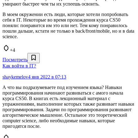
умирают быстрее чем ты их успеешь освоить.
В моем окружении есть люди, которые хотели попробовать
себя в IT. Некоторые во время прохождения курса CS50
поняли: понравится им это или нет. Тем кому понравилось
пошли дальше, кстати не только в back/front/mobile, но и в data
science.
+4
Посмотреть
Как войти в IT?
shaykemelov
4 янв 2022 в 07:13
А что вы подразумеваете под изучением языка? Навыки
программирования начинают развиваться с амого начала
курса CS50. В книгах есть лекционный материал с
упражнениями, выполнение которых также развивает навыки
программирования. Задачи по программирования развивают
алгоритмическое мышление. Остальное это теоретический
computer science, либо необходимые навыки, которые
пригодятся после.