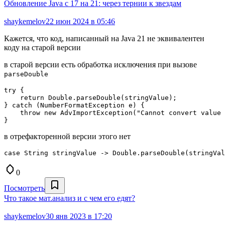
Обновление Java с 17 на 21: через тернии к звездам
shaykemelov
22 июн 2024 в 05:46
Кажется, что код, написанный на Java 21 не эквивалентен
коду на старой версии
в старой версии есть обработка исключения при вызове
parseDouble
try {

    return Double.parseDouble(stringValue);

} catch (NumberFormatException e) {

    throw new AdvImportException("Cannot convert value 
в отрефакторенной версии этого нет
0
Посмотреть
Что такое мат.анализ и с чем его едят?
shaykemelov
30 янв 2023 в 17:20