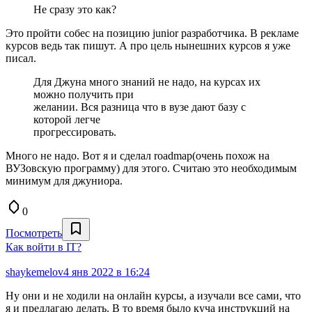
Не сразу это как?
Это пройти собес на позицию junior разработчика. В рекламе
курсов ведь так пишут. А про цель нынешних курсов я уже
писал.
Для Джуна много знаний не надо, на курсах их
можно получить при
желании. Вся разница что в вузе дают базу с
которой легче
прогрессировать.
Много не надо. Вот я и сделал roadmap(очень похож на
ВУЗовскую программу) для этого. Считаю это необходимым
минимум для джуниора.
0
Посмотреть
Как войти в IT?
shaykemelov
4 янв 2022 в 16:24
Ну они и не ходили на онлайн курсы, а изучали все сами, что
я и предлагаю делать. В то время было куча инструкций на