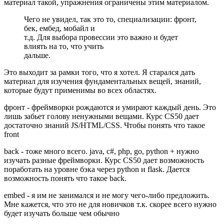
материал такой, упражнения ограничены этим материалом.
Чего не увидел, так это то, специализации: фронт,
бек, ембед, мобайл и
т.д. Для выбора провессии это важно и будет
влиять на то, что учить
дальше.
Это выходит за рамки того, что я хотел. Я старался дать
материал для изучения фундаментальных вещей, знаний,
которые будут применимы во всех областях.
фронт - фреймворки рождаются и умирают каждый день. Это
лишь забьет голову ненужными вещами. Курс CS50 дает
достаточно знаний JS/HTML/CSS. Чтобы понять что такое
front
back - тоже много всего. java, c#, php, go, python + нужно
изучать разные фреймворки. Курс CS50 дает возможность
поработать на уровне бэка через python и flask. Дается
возможность понять что такое back.
embed - я им не занимался и не могу чего-либо предложить.
Мне кажется, что это не для новичков т.к. скорее всего нужно
будет изучать больше чем обычно