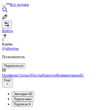
Все потоки
Войти
1
Карма
@silverjoe
Пользователь
Подписаться
Профиль
Статьи
1
Посты
Новости
Комментарии
82
Ещё
Закладки
60
Подписчики
Подписки
9