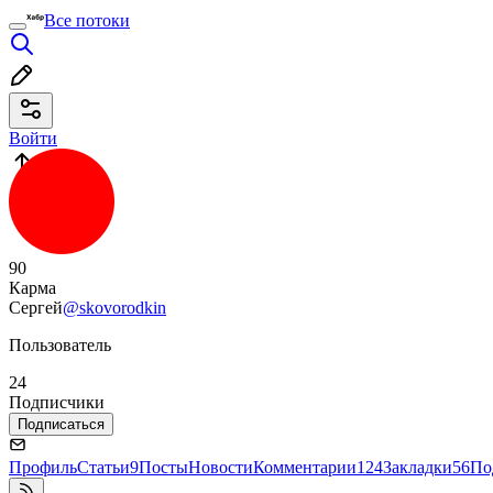
Все потоки
Войти
90
Карма
Сергей
@skovorodkin
Пользователь
24
Подписчики
Подписаться
Профиль
Статьи
9
Посты
Новости
Комментарии
124
Закладки
56
По