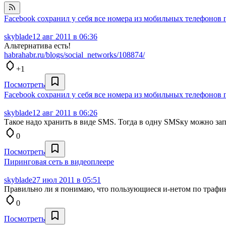
Facebook сохранил у себя все номера из мобильных телефонов 
skyblade
12 авг 2011 в 06:36
Альтернатива есть!
habrahabr.ru/blogs/social_networks/108874/
+1
Посмотреть
Facebook сохранил у себя все номера из мобильных телефонов 
skyblade
12 авг 2011 в 06:26
Такое надо хранить в виде SMS. Тогда в одну SMSку можно запи
0
Посмотреть
Пиринговая сеть в видеоплеере
skyblade
27 июл 2011 в 05:51
Правильно ли я понимаю, что пользующиеся и-нетом по трафик
0
Посмотреть