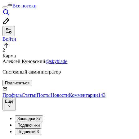
Все потоки
Войти
2
Карма
Алексей Куновский
@skyblade
Системный администратор
Подписаться
Профиль
Статьи
Посты
Новости
Комментарии
143
Ещё
Закладки
87
Подписчики
Подписки
3