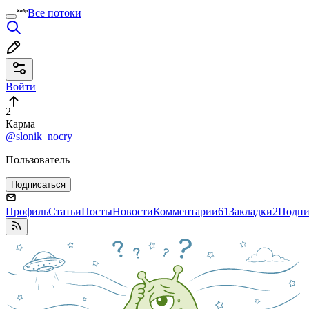
Все потоки
Войти
2
Карма
@slonik_nocry
Пользователь
Подписаться
Профиль
Статьи
Посты
Новости
Комментарии
61
Закладки
2
Подпи