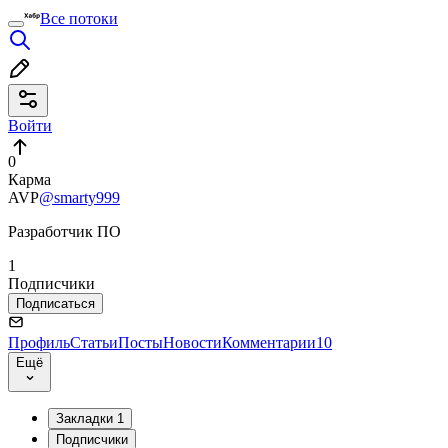
Все потоки
Войти
0
Карма
AVP
@smarty999
Разработчик ПО
1
Подписчики
Подписаться
Профиль
Статьи
Посты
Новости
Комментарии
10
Ещё
Закладки
1
Подписчики