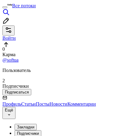
Все потоки
Войти
0
Карма
@softua
Пользователь
2
Подписчики
Подписаться
Профиль
Статьи
Посты
Новости
Комментарии
Ещё
Закладки
Подписчики