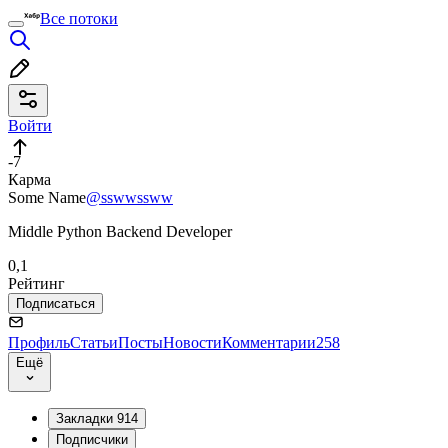
Все потоки
Войти
-7
Карма
Some Name
@sswwssww
Middle Python Backend Developer
0,1
Рейтинг
Подписаться
Профиль
Статьи
Посты
Новости
Комментарии
258
Ещё
Закладки
914
Подписчики