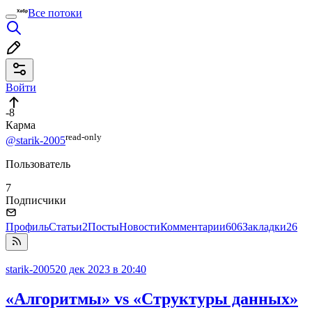
Все потоки
Войти
-8
Карма
read⁠-⁠only
@starik-2005
Пользователь
7
Подписчики
Профиль
Статьи
2
Посты
Новости
Комментарии
606
Закладки
26
starik-2005
20 дек 2023 в 20:40
«Алгоритмы» vs «Структуры данных»