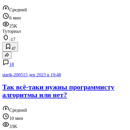
Средний
6 мин
25K
Туториал
-17
47
18
starik-2005
15 дек 2023 в 19:48
Так всё-таки нужны программисту
алгоритмы или нет?
Средний
10 мин
33K