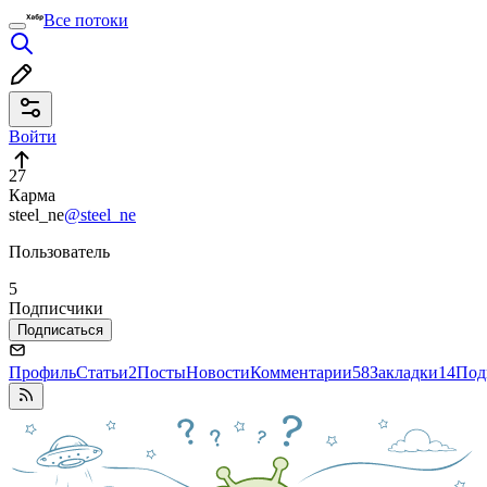
Все потоки
Войти
27
Карма
steel_ne
@steel_ne
Пользователь
5
Подписчики
Подписаться
Профиль
Статьи
2
Посты
Новости
Комментарии
58
Закладки
14
Под