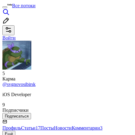
Все потоки
Войти
5
Карма
@svgnovosibirsk
iOS Developer
9
Подписчики
Подписаться
Профиль
Статьи
17
Посты
Новости
Комментарии
3
Ещё