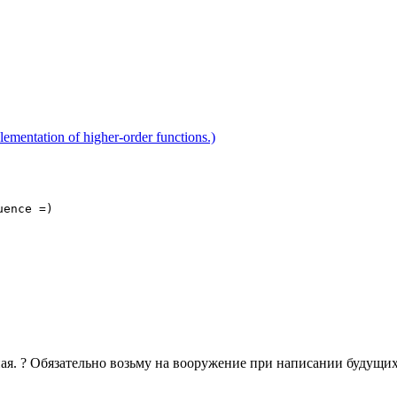
ntation of higher-order functions.)
uence =)
ная. ? Обязательно возьму на вооружение при написании будущи