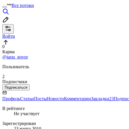
Все потоки
Войти
0
Карма
@taras_govor
Пользователь
2
Подписчики
Подписаться
Профиль
Статьи
Посты
Новости
Комментарии
Закладки
23
Подпис
В рейтинге
Не участвует
Зарегистрирован
23 марта 2010