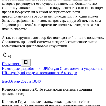
которые регулируют его существование. Т.е. большинство
живет в условиях постоянного нарушения тех или иных норм
права и по-факту ни о какой беспристрастности
правоприменения говорить не приходится, т.к. один может
быть оштрафован за плевок на тротуар, а другой нет, т.к. сам
"правоохранитель" мог просто не помнить о том, что за это
нужно "карать".
А так то нарушить договор без последствий вполне возможно.
Сложность правовой системы создает бесчисленное число
возможностей для правовой казуистики.
+1
Посмотреть
Некоторые разработчики JPMorgan Chase должны уведомлять
HR-службу об уходе из компании за 6 месяцев
tessob
6 мар 2023 в 10:40
Крепостное право 2.0. Те тоже могли поменять хозяина
дважды в год.
Кстати, в Германии, где я живу, такая практика сейчас
повсеместно. Трехмесячный период уведомления наступает