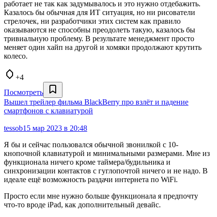
работает не так как задумывалось и это нужно отдебажить.
Казалось бы обычная для ИТ ситуация, но ни рисователи
стрелочек, ни разработчики этих систем как правило
оказываются не способны преодолеть такую, казалось бы
тривиальную проблему. В результате менеджмент просто
меняет один хайп на другой и хомяки продолжают крутить
колесо.
+4
Посмотреть
Вышел трейлер фильма BlackBerry про взлёт и падение
смартфонов с клавиатурой
tessob
15 мар 2023 в 20:48
Я бы и сейчас пользовался обычной звонилкой с 10-
кнопочной клавиатурой и минимальными размерами. Мне из
функционала ничего кроме таймера/будильника и
синхронизации контактов с гуглопочтой ничего и не надо. В
идеале ещё возможность раздачи интернета по WiFi.
Просто если мне нужно больше функционала я предпочту
что-то вроде iPad, как дополнительный девайс.