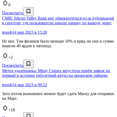
0
Посмотреть
СМИ: Silicon Valley Bank мог обанкротиться из-за публикаций
в соцсетях, где пользователи начали панику по выводу денег
tessob
14 мар 2023 в 15:28
Не мог. Там физиков было меньше 10% и вряд-ли они в сумме
вывели 40 ярдов в пятницу.
+2
Посмотреть
Мечта удалёнщика: Miray Cruises запустила приём заявок на
первый в истории трёхлетний круиз на океанском лайнере
tessob
14 мар 2023 в 09:52
Зато потом выживших можно будет сдать Маску для отправки
на Марс.
+18