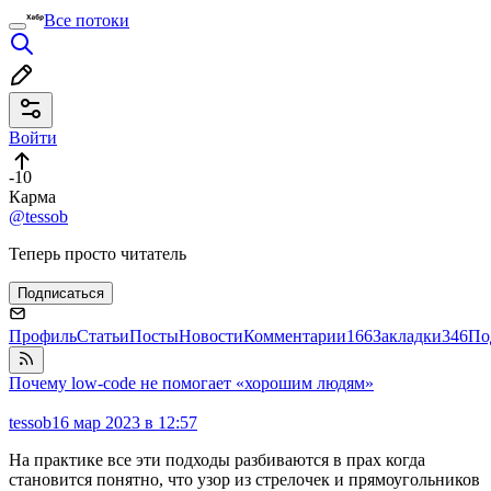
Все потоки
Войти
-10
Карма
@tessob
Теперь просто читатель
Подписаться
Профиль
Статьи
Посты
Новости
Комментарии
166
Закладки
346
По
Почему low-code не помогает «хорошим людям»
tessob
16 мар 2023 в 12:57
На практике все эти подходы разбиваются в прах когда
становится понятно, что узор из стрелочек и прямоугольников