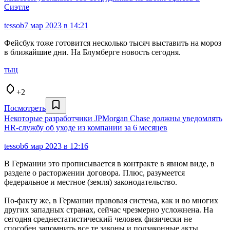
Сиэтле
tessob
7 мар 2023 в 14:21
Фейсбук тоже готовится несколько тысяч выставить на мороз
в ближайшие дни. На Блумберге новость сегодня.
тыц
+2
Посмотреть
Некоторые разработчики JPMorgan Chase должны уведомлять
HR-службу об уходе из компании за 6 месяцев
tessob
6 мар 2023 в 12:16
В Германии это прописывается в контракте в явном виде, в
разделе о расторжении договора. Плюс, разумеется
федеральное и местное (земля) законодательство.
По-факту же, в Германии правовая система, как и во многих
других западных странах, сейчас чрезмерно усложнена. На
сегодня среднестатистический человек физически не
способен запомнить все те законы и подзаконные акты,