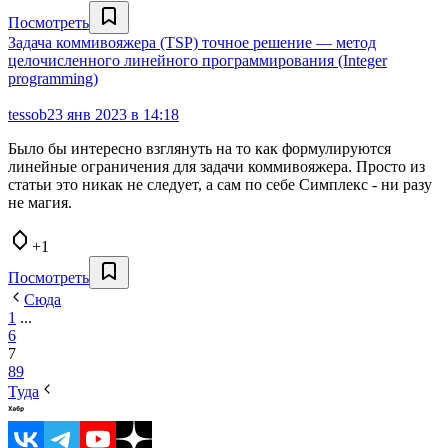
Посмотреть
Задача коммивояжера (TSP) точное решение — метод
целочисленного линейного программирования (Integer
programming)
tessob
23 янв 2023 в 14:18
Было бы интересно взглянуть на то как формулируются
линейные ограничения для задачи коммивояжера. Просто из
статьи это никак не следует, а сам по себе Симплекс - ни разу
не магия.
+1
Посмотреть
Сюда
1
...
6
7
8
9
Туда