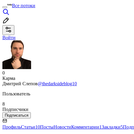
Все потоки
Войти
0
Карма
Дмитрий Слепов
@thedarksideblog10
Пользователь
8
Подписчики
Подписаться
Профиль
Статьи
10
Посты
Новости
Комментарии
1
Закладки
5
Подп