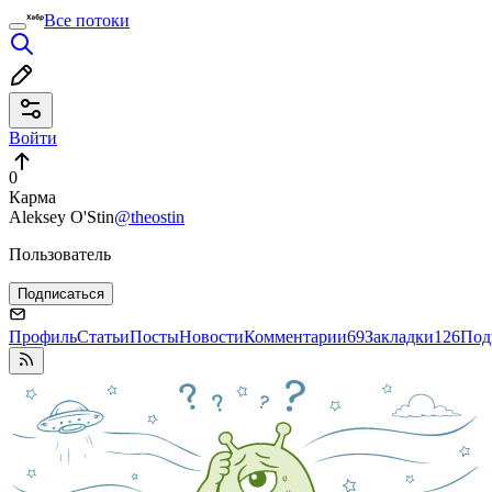
Все потоки
Войти
0
Карма
Aleksey O'Stin
@theostin
Пользователь
Подписаться
Профиль
Статьи
Посты
Новости
Комментарии
69
Закладки
126
Под