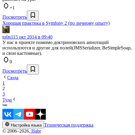
+1
Посмотреть
Хорошая практика в Symfony 2 (по личному опыту)
to0n1
15 окт 2014 в 09:40
У нас в проекте помимо доктриновских аннотаций
используются и другие для полей(JMSSerializer, BeSimpleSoap,
и свои кастомные).
0
Посмотреть
Сюда
1
2
3
Туда
Техническая поддержка
Настройка языка
© 2006–2026,
Habr