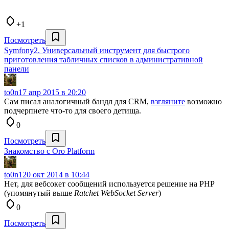
+1
Посмотреть
Symfony2. Универсальный инструмент для быстрого
приготовления табличных списков в административной
панели
to0n1
7 апр 2015 в 20:20
Сам писал аналогичный бандл для CRM,
взгляните
возможно
подчерпнете что-то для своего детища.
0
Посмотреть
Знакомство с Oro Platform
to0n1
20 окт 2014 в 10:44
Нет, для вебсокет сообщений используется решение на PHP
(упомянутый выше
Ratchet WebSocket Server
)
0
Посмотреть