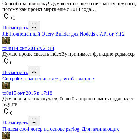
Спасибо за подборку! Думаю что espresso не к месту немного,
потому как проект мертв еще с 2014 года…
+1
Посмотреть
Jii: Полноценный Query Builder для Node.js с API от Yii 2
to0n1
14 окт 2015 в 21:14
Думаю проще сказать indexBy принимает функцию редьюсер
0
Посмотреть
Compalex: сравнение схем двух баз данных
to0n1
5 окт 2015 в 17:18
Думаю для таких случаев, было бы хорошо иметь поддержку
SQLite
0
Посмотреть
Пишем свой логер на основе psr/log. Для начинающих