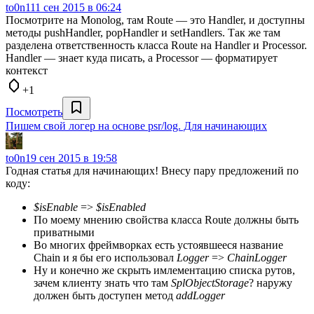
to0n1
11 сен 2015 в 06:24
Посмотрите на Monolog, там Route — это Handler, и доступны
методы pushHandler, popHandler и setHandlers. Так же там
разделена ответственность класса Route на Handler и Processor.
Handler — знает куда писать, а Processor — форматирует
контекст
+1
Посмотреть
Пишем свой логер на основе psr/log. Для начинающих
to0n1
9 сен 2015 в 19:58
Годная статья для начинающих! Внесу пару предложений по
коду:
$isEnable
=>
$isEnabled
По моему мнению свойства класса Route должны быть
приватными
Во многих фреймворках есть устоявшееся название
Chain и я бы его использовал
Logger
=>
ChainLogger
Ну и конечно же скрыть имлементацию списка рутов,
зачем клиенту знать что там
SplObjectStorage
? наружу
должен быть доступен метод
addLogger