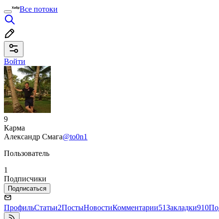
Все потоки
Войти
9
Карма
Александр Смага
@to0n1
Пользователь
1
Подписчики
Подписаться
Профиль
Статьи
2
Посты
Новости
Комментарии
51
Закладки
910
По