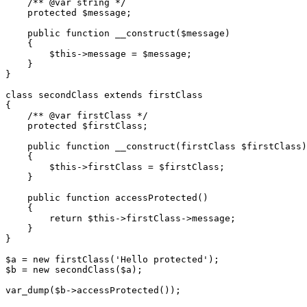
    /** @var string */

    protected $message;

    public function __construct($message)

    {

        $this->message = $message;

    }

}

class secondClass extends firstClass

{

    /** @var firstClass */

    protected $firstClass;

    public function __construct(firstClass $firstClass)

    {

        $this->firstClass = $firstClass;

    }

    public function accessProtected()

    {

        return $this->firstClass->message;

    }

}

$a = new firstClass('Hello protected');

$b = new secondClass($a);

var_dump($b->accessProtected());
