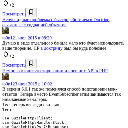
+2
Посмотреть
Неочевидные проблемы с быстродействием в Doctrine,
связанные с гидрацией объектов
to0n1
21 июл 2015 в 08:29
Думаю в виде отдельного бандла мало кто будет использовать
ваше творение. ПР в
доктрину
был бы куда полезнее
+2
Посмотреть
Немного о юнит-тестировании и внешних API в PHP
to0n1
23 июн 2015 в 10:02
В версии 6.0.1 так же поменялся способ подстановки мок-
ответов. Теперь вместо EventSubscriber этим занимаются так
называемые хендлеры.
Тест теперь выглядит вот так.
Тест
use GuzzleHttp\Client;

use GuzzleHttp\HandlerStack;

use GuzzleHttp\Psr7\Response;
