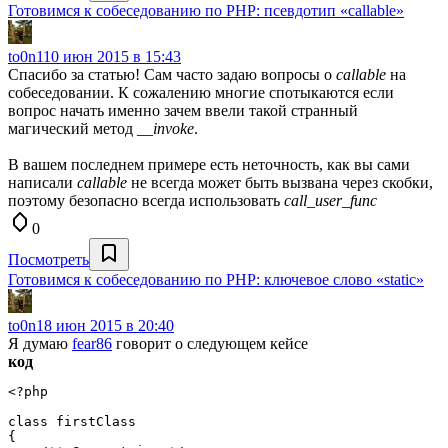
Готовимся к собеседованию по PHP: псевдотип «callable»
to0n1
10 июн 2015 в 15:43
Спасибо за статью! Сам часто задаю вопросы о
callable
на
собеседовании. К сожалению многие спотыкаются если
вопрос начать именно зачем ввели такой странный
магический метод
__invoke
.
В вашем последнем примере есть неточность, как вы сами
написали
callable
не всегда может быть вызвана через скобки,
поэтому безопасно всегда использовать
call_user_func
0
Посмотреть
Готовимся к собеседованию по PHP: ключевое слово «static»
to0n1
8 июн 2015 в 20:40
Я думаю
fear86
говорит о следующем кейсе
код
<?php

class firstClass

{
