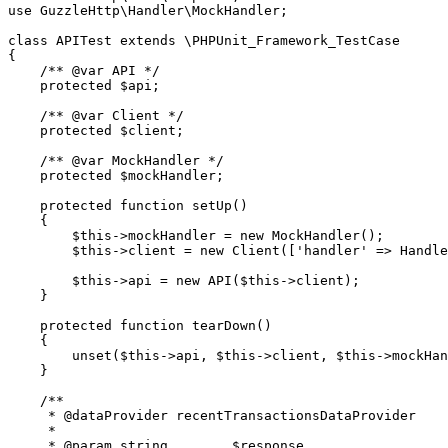
use GuzzleHttp\Handler\MockHandler;

class APITest extends \PHPUnit_Framework_TestCase

{

    /** @var API */

    protected $api;

    /** @var Client */

    protected $client;

    /** @var MockHandler */

    protected $mockHandler;

    protected function setUp()

    {

        $this->mockHandler = new MockHandler();

        $this->client = new Client(['handler' => Handle
        $this->api = new API($this->client);

    }

    protected function tearDown()

    {

        unset($this->api, $this->client, $this->mockHan
    }

    /**

     * @dataProvider recentTransactionsDataProvider

     *

     * @param string        $response
