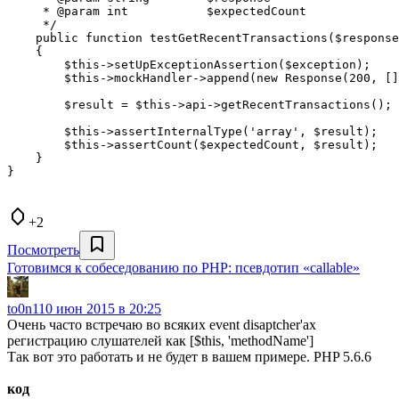
     * @param int           $expectedCount

     */

    public function testGetRecentTransactions($response
    {

        $this->setUpExceptionAssertion($exception);

        $this->mockHandler->append(new Response(200, []
        $result = $this->api->getRecentTransactions();

        $this->assertInternalType('array', $result);

        $this->assertCount($expectedCount, $result);

    }

+2
Посмотреть
Готовимся к собеседованию по PHP: псевдотип «callable»
to0n1
10 июн 2015 в 20:25
Очень часто встречаю во всяких event disaptcher'ах
регистрацию слушателей как [$this, 'methodName']
Так вот это работать и не будет в вашем примере. PHP 5.6.6
код