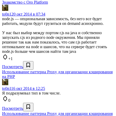
Знакомство с Oro Platform
to0n1
20 окт 2014 в 07:34
node.js — опциональная зависимость, без него все будет
работать, модули будут грузиться on demand асинхронно.
У нас был выбор между портом r.js на java и собственно
запускать r.js из родного node окружения. Мы приняли
решение так как нам показалось, что сам r.js работает
оптимальнее на node и шансов, что на сервере будет стоять
node.js больше чем шансов найти там java
+1
Посмотреть
Использование паттерна Proxy для организации кэширования
на PHP
to0n1
16 окт 2014 в 12:25
Я подразумевал тип в том числе.
0
Посмотреть
Использование паттерна Proxy для организации кэширования