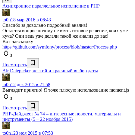
Асинхронное параллельное исполнение в PHP
to0n1
8 мар 2016 в 06:43
Спасибо за довольно подробный анализ!
Остается вопрос почему не взять готовое решение, коих уже
куча? Они ведь уже делали такой же анализ до вас!
Вот навскидку
https://github.com/symfony/process/blob/master/Process.php
0
Посмотреть
Air Datepicker, легкий и красивый выбор даты
to0n1
2 дек 2015 в 21:58
Выглядит приятно! Я тоже плюсую использование moment.js
0
Посмотреть
PHP-Дайджест № 74 – интересные новости, материалы и
инструменты (5 – 22 ноября 2015)
to0n1
23 ноя 2015 в 07:53