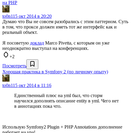
на PHP
to0n1
15 окт 2014 в 20:20
Думаю что Вы не совсем разобрались с этим паттерном. Суть
в том, что прокси должен иметь тот же интерфейс как и
реальный объект.
Я посоветую
доклад
Marco Pivetta, с которым он уже
неоднократно выступал на конференциях.
+2
Посмотреть
Хорошая практика в Symfony 2 (по личному опыту)
to0n1
15 окт 2014 в 11:16
Единственный плюс на yml был, что сторм
научился дополнять описание entity в yml. Чего нет
в аннотациях пока что.
Использую Symfony2 Plugin + PHP Annotations дополнение
работает на ура!