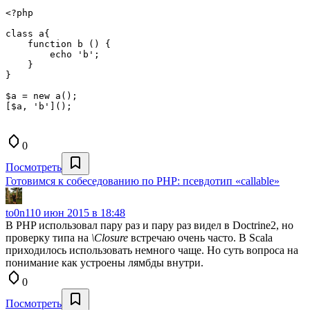
<?php

class a{

    function b () {

        echo 'b';

    }

}

$a = new a();

0
Посмотреть
Готовимся к собеседованию по PHP: псевдотип «callable»
to0n1
10 июн 2015 в 18:48
В PHP использовал пару раз и пару раз видел в Doctrine2, но
проверку типа на
\Closure
встречаю очень часто. В Scala
приходилось использовать немного чаще. Но суть вопроса на
понимание как устроены лямбды внутри.
0
Посмотреть