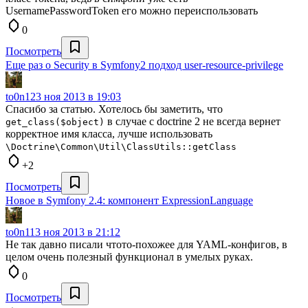
UsernamePasswordToken его можно переиспользовать
0
Посмотреть
Еще раз о Security в Symfony2 подход user-resource-privilege
to0n1
23 ноя 2013 в 19:03
Спасибо за статью. Хотелось бы заметить, что
в случае с doctrine 2 не всегда вернет
get_class($object)
корректное имя класса, лучше использовать
\Doctrine\Common\Util\ClassUtils::getClass
+2
Посмотреть
Новое в Symfony 2.4: компонент ExpressionLanguage
to0n1
13 ноя 2013 в 21:12
Не так давно писали чтото-похожее для YAML-конфигов, в
целом очень полезный функционал в умелых руках.
0
Посмотреть