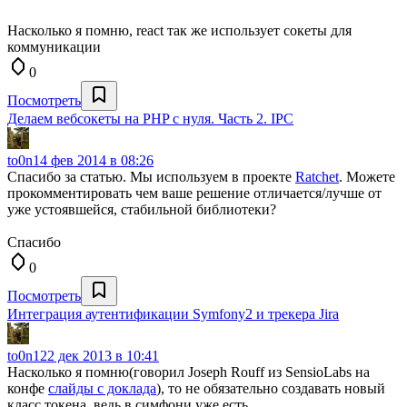
Насколько я помню, react так же использует сокеты для
коммуникации
0
Посмотреть
Делаем вебсокеты на PHP с нуля. Часть 2. IPC
to0n1
4 фев 2014 в 08:26
Спасибо за статью. Мы используем в проекте
Ratchet
. Можете
прокомментировать чем ваше решение отличается/лучше от
уже устоявшейся, стабильной библиотеки?
Спасибо
0
Посмотреть
Интеграция аутентификации Symfony2 и трекера Jira
to0n1
22 дек 2013 в 10:41
Насколько я помню(говорил Joseph Rouff из SensioLabs на
конфе
слайды с доклада
), то не обязательно создавать новый
класс токена, ведь в симфони уже есть