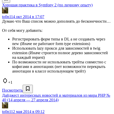
Хорошая практика в Symfony 2 (по личному опыту)
to0n1
14 окт 2014 в 17:07
Думаю что Ваш список можно дополнять до бесконечности…
От себя могу добавить:
Регистрировать форм типы в DI, а не создавать через
new (Иначе не работают form type extensions)
Использовать lazy прокси для зависимостей в twig
extension (Иначе строится полное дерево зависимостей
на каждый request)
По возможности не использовать трейты совместно с
кофигами в аннотациях (нет возможности перекрыть
аннотации в классе использующем трейт)
+1
Посмотреть
Дайджест интересных новостей и материалов из мира PHP №
40 (14 апреля — 27 апреля 2014)
to0n1
12 мая 2014 в 09:12