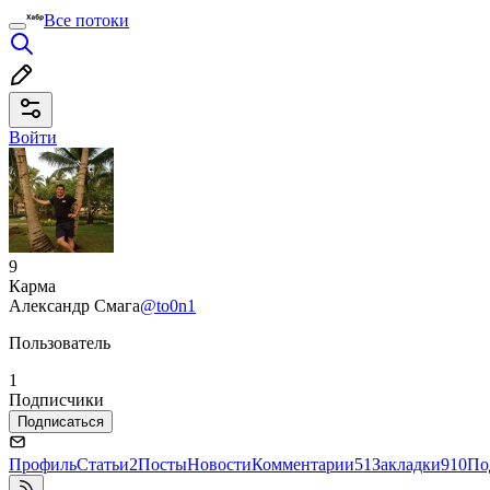
Все потоки
Войти
9
Карма
Александр Смага
@to0n1
Пользователь
1
Подписчики
Подписаться
Профиль
Статьи
2
Посты
Новости
Комментарии
51
Закладки
910
По