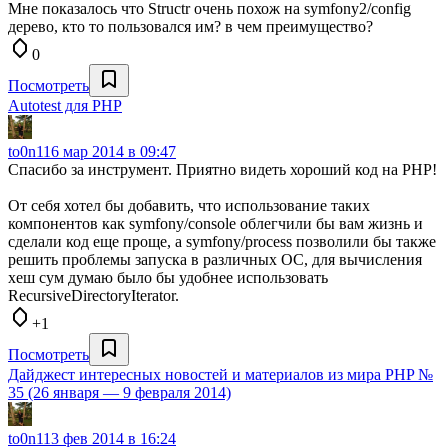
Мне показалось что Structr очень похож на symfony2/config
дерево, кто то пользовался им? в чем преимущество?
0
Посмотреть
Autotest для PHP
to0n1
16 мар 2014 в 09:47
Спасибо за инструмент. Приятно видеть хороший код на PHP!
От себя хотел бы добавить, что использование таких
компонентов как symfony/console облегчили бы вам жизнь и
сделали код еще проще, а symfony/process позволили бы также
решить проблемы запуска в различных ОС, для вычисления
хеш сум думаю было бы удобнее использовать
RecursiveDirectoryIterator.
+1
Посмотреть
Дайджест интересных новостей и материалов из мира PHP №
35 (26 января — 9 февраля 2014)
to0n1
13 фев 2014 в 16:24