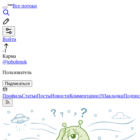
Все потоки
Войти
-1
Карма
@tobolenok
Пользователь
Подписаться
Профиль
Статьи
Посты
Новости
Комментарии
19
Закладки
Подпис