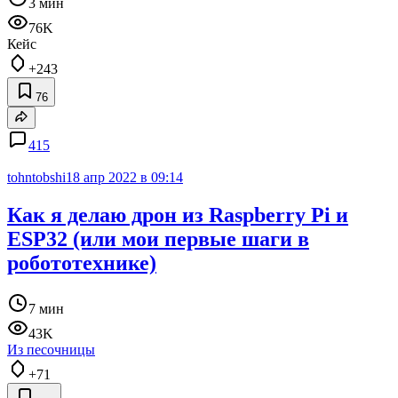
3 мин
76K
Кейс
+243
76
415
tohntobshi
18 апр 2022 в 09:14
Как я делаю дрон из Raspberry Pi и
ESP32 (или мои первые шаги в
робототехнике)
7 мин
43K
Из песочницы
+71