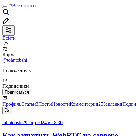
Все потоки
Войти
72
Карма
@tohntobshi
Пользователь
13
Подписчики
Подписаться
Профиль
Статьи
3
Посты
Новости
Комментарии
25
Закладки
Подпи
tohntobshi
29 апр 2024 в 18:30
Как запустить WebRTC на сервере,