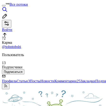
Все потоки
Войти
72
Карма
@tohntobshi
Пользователь
13
Подписчики
Подписаться
Профиль
Статьи
3
Посты
Новости
Комментарии
25
Закладки
Подпи