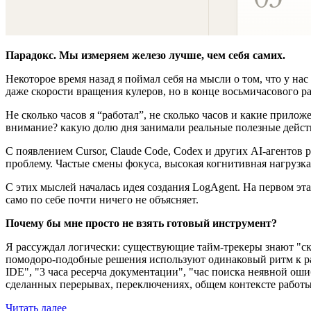
Парадокс. Мы измеряем железо лучше, чем себя самих.
Некоторое время назад я поймал себя на мысли о том, что у на
даже скорости вращения кулеров, но в конце восьмичасового р
Не сколько часов я “работал”, не сколько часов и какие прило
внимание? какую долю дня занимали реальные полезные действ
С появлением Cursor, Claude Code, Codex и других AI-агентов
проблему. Частые смены фокуса, высокая когнитивная нагрузка,
С этих мыслей началась идея создания LogAgent. На первом эт
само по себе почти ничего не объясняет.
Почему бы мне просто не взять готовый инструмент?
Я рассуждал логически: существующие тайм-трекеры знают "ско
помодоро-подобные решения используют одинаковый ритм к разн
IDE", "3 часа ресерча документации", "час поиска неявной оши
сделанных перерывах, переключениях, общем контексте работы
Читать далее