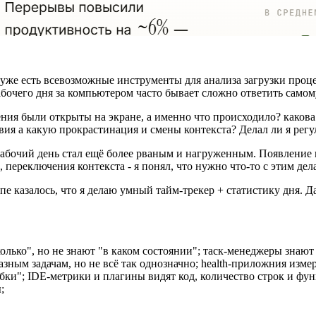
с уже есть всевозможные инструменты для анализа загрузки проц
абочего дня за компьютером часто бывает сложно ответить самом
жения были открыты на экране, а именно что происходило? какова
ия а какую прокрастинация и смены контекста? Делал ли я регу
 рабочий день стал ещё более рваным и нагруженным. Появление
 переключения контекста - я понял, что нужно что-то с этим дела
апе казалось, что я делаю умный тайм-трекер + статистику дня.
лько", но не знают "в каком состоянии"; таск-менеджеры знают 
ым задачам, но не всё так однозначно; health-приложния измеря
бки"; IDE-метрики и плагины видят код, количество строк и фун
;