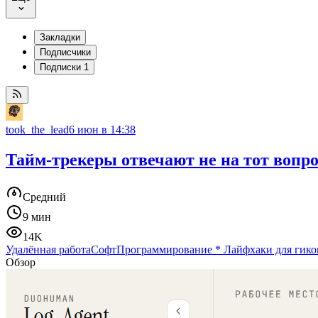
Закладки
Подписчики
Подписки
1
took_the_lead
6 июн в 14:38
Тайм-трекеры отвечают не на тот вопр
Средний
9 мин
14K
Удалённая работа
Софт
Программирование
*
Лайфхаки для гико
Обзор