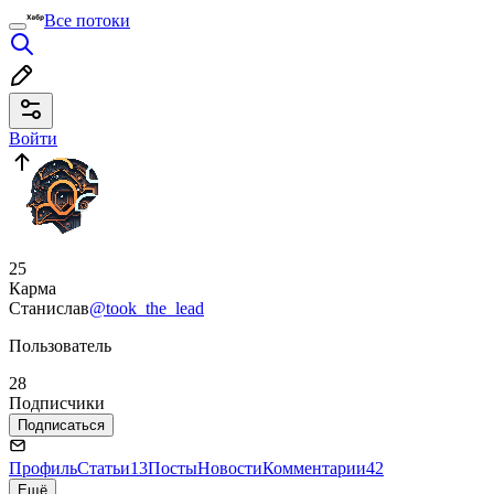
Все потоки
Войти
25
Карма
Станислав
@took_the_lead
Пользователь
28
Подписчики
Подписаться
Профиль
Статьи
13
Посты
Новости
Комментарии
42
Ещё