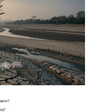
ляете?
год?