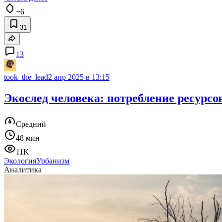
+6
31
13
took_the_lead
2 апр 2025 в 13:15
Экослед человека: потребление ресурсо
Средний
48 мин
11K
Экология
Урбанизм
Аналитика