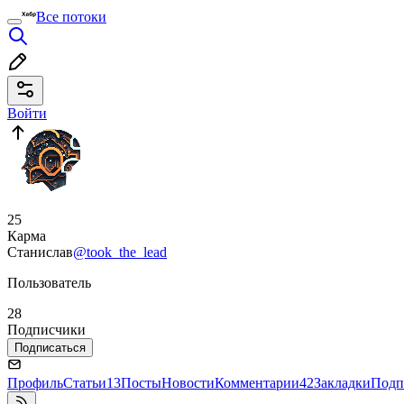
Все потоки
Войти
25
Карма
Станислав
@took_the_lead
Пользователь
28
Подписчики
Подписаться
Профиль
Статьи
13
Посты
Новости
Комментарии
42
Закладки
Подп