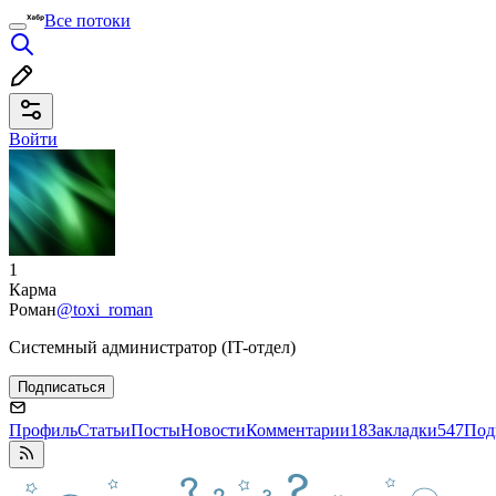
Все потоки
Войти
1
Карма
Роман
@toxi_roman
Системный администратор (IT-отдел)
Подписаться
Профиль
Статьи
Посты
Новости
Комментарии
18
Закладки
547
Под