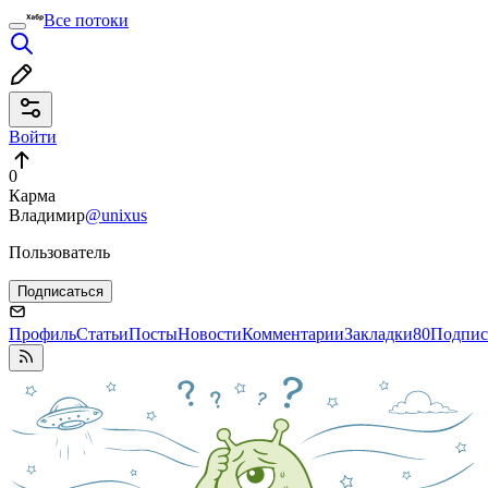
Все потоки
Войти
0
Карма
Владимир
@unixus
Пользователь
Подписаться
Профиль
Статьи
Посты
Новости
Комментарии
Закладки
80
Подпис