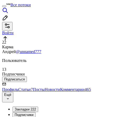
Все потоки
Войти
22
Карма
Андрей
@unnamed777
Пользователь
13
Подписчики
Подписаться
Профиль
Статьи
7
Посты
Новости
Комментарии
465
Ещё
Закладки
222
Подписчики