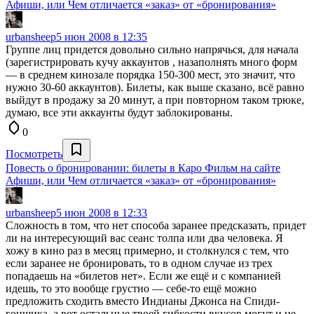
Афиши, или Чем отличается «заказ» от «бронирования»
urbansheep
5 июн 2008 в 12:35
Группе лиц придется довольно сильно напрячься, для начала
(зарегистрировать кучу аккаунтов , назаполнять много форм
— в среднем кинозале порядка 150-300 мест, это значит, что
нужно 30-60 аккаунтов). Билеты, как выше сказано, всё равно
выйдут в продажу за 20 минут, а при повторном таком трюке,
думаю, все эти аккаунты будут заблокированы.
0
Посмотреть
Повесть о бронировании: билеты в Каро Фильм на сайте
Афиши, или Чем отличается «заказ» от «бронирования»
urbansheep
5 июн 2008 в 12:33
Сложность в том, что нет способа заранее предсказать, придет
ли на интересующий вас сеанс толпа или два человека. Я
хожу в кино раз в месяц примерно, и столкнулся с тем, что
если заранее не бронировать, то в одном случае из трех
попадаешь на «билетов нет». Если же ещё и с компанией
идешь, то это вообще грустно — себе-то ещё можно
предложить сходить вместо Индианы Джонса на Спиди-
гонщика, а вот остальные твоей гибкости вкусов могут и не