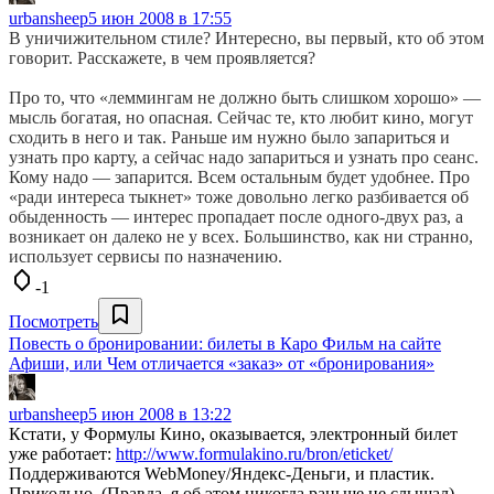
urbansheep
5 июн 2008 в 17:55
В уничижительном стиле? Интересно, вы первый, кто об этом
говорит. Расскажете, в чем проявляется?
Про то, что «леммингам не должно быть слишком хорошо» —
мысль богатая, но опасная. Сейчас те, кто любит кино, могут
сходить в него и так. Раньше им нужно было запариться и
узнать про карту, а сейчас надо запариться и узнать про сеанс.
Кому надо — запарится. Всем остальным будет удобнее. Про
«ради интереса тыкнет» тоже довольно легко разбивается об
обыденность — интерес пропадает после одного-двух раз, а
возникает он далеко не у всех. Большинство, как ни странно,
использует сервисы по назначению.
-1
Посмотреть
Повесть о бронировании: билеты в Каро Фильм на сайте
Афиши, или Чем отличается «заказ» от «бронирования»
urbansheep
5 июн 2008 в 13:22
Кстати, у Формулы Кино, оказывается, электронный билет
уже работает:
http://www.formulakino.ru/bron/eticket/
Поддерживаются WebMoney/Яндекс-Деньги, и пластик.
Прикольно. (Правда, я об этом никогда раньше не слышал)