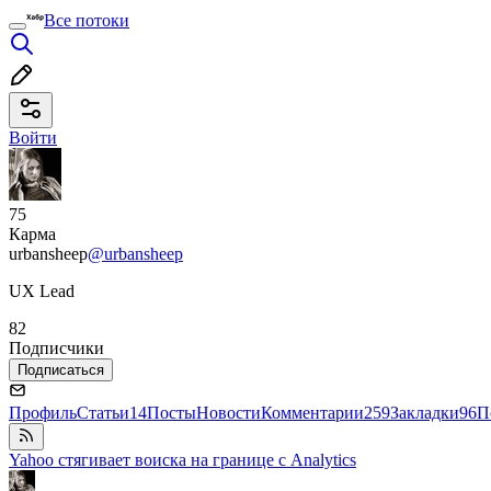
Все потоки
Войти
75
Карма
urbansheep
@urbansheep
UX Lead
82
Подписчики
Подписаться
Профиль
Статьи
14
Посты
Новости
Комментарии
259
Закладки
96
П
Yahoo стягивает воиска на границе с Analytics