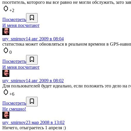
посетитель, которого вы все равно не могли обслужить, зато за
+2
Посмотреть
И меня посчитают
ury_smirnov
14 авг 2009 в 08:04
статистика может обновляться в реальном времени в GPS-нави
0
Посмотреть
И меня посчитают
ury_smirnov
14 авг 2009 в 08:02
Для пользователей будет идеально, если положить это дело на
+6
Посмотреть
Не смешно!
ury_smirnov
23 мар 2008 в 13:02
Ничего, отыграетесь 1 апреля :)