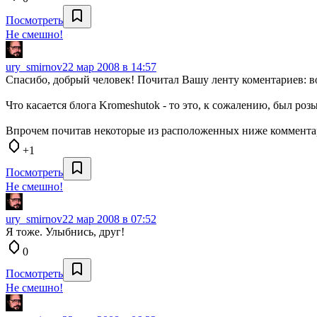
Посмотреть
Не смешно!
ury_smirnov
22 мар 2008 в 14:57
Спасибо, добрый человек! Почитал Вашу ленту коментариев: во 
Что касается блога Kromeshutok - то это, к сожалению, был ро
Впрочем почитав некоторые из расположенных ниже комментарие
+1
Посмотреть
Не смешно!
ury_smirnov
22 мар 2008 в 07:52
Я тоже. Улыбнись, друг!
0
Посмотреть
Не смешно!