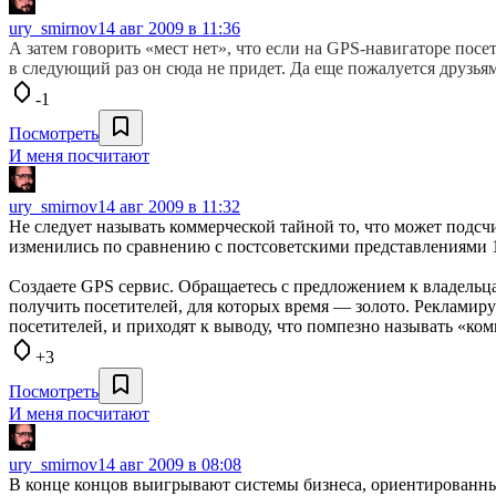
ury_smirnov
14 авг 2009 в 11:36
А затем говорить «мест нет», что если на GPS-навигаторе посе
в следующий раз он сюда не придет. Да еще пожалуется друзьям
-1
Посмотреть
И меня посчитают
ury_smirnov
14 авг 2009 в 11:32
Не следует называть коммерческой тайной то, что может подсч
изменились по сравнению с постсоветскими представлениями 1
Создаете GPS сервис. Обращаетесь с предложением к владельцам
получить посетителей, для которых время — золото. Рекламир
посетителей, и приходят к выводу, что помпезно называть «ко
+3
Посмотреть
И меня посчитают
ury_smirnov
14 авг 2009 в 08:08
В конце концов выигрывают системы бизнеса, ориентированные 