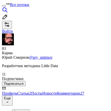
Все потоки
Войти
83
Карма
Юрий Смирнов
@ury_smirnov
Разработчик методики Little Data
11
Подписчики
Подписаться
Профиль
Статьи
2
Посты
Новости
Комментарии
27
Ещё