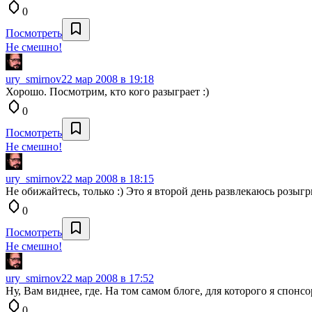
0
Посмотреть
Не смешно!
ury_smirnov
22 мар 2008 в 19:18
Хорошо. Посмотрим, кто кого разыграет :)
0
Посмотреть
Не смешно!
ury_smirnov
22 мар 2008 в 18:15
Не обижайтесь, только :) Это я второй день развлекаюсь розыг
0
Посмотреть
Не смешно!
ury_smirnov
22 мар 2008 в 17:52
Ну, Вам виднее, где. На том самом блоге, для которого я спонсо
0