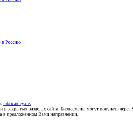
р в Россию
и:
fabricaidey.ru/.
и в закрытых разделах сайта. Бизнесмены могут покупать через
кта в предложенном Вами направлении.