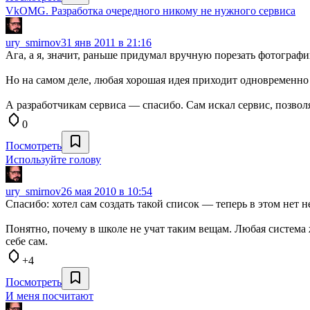
VkOMG. Разработка очередного никому не нужного сервиса
ury_smirnov
31 янв 2011 в 21:16
Ага, а я, значит, раньше придумал вручную порезать фотограф
Но на самом деле, любая хорошая идея приходит одновременно 
А разработчикам сервиса — спасибо. Cам искал сервис, позв
0
Посмотреть
Используйте голову
ury_smirnov
26 мая 2010 в 10:54
Спасибо: хотел сам создать такой список — теперь в этом нет н
Понятно, почему в школе не учат таким вещам. Любая система 
себе сам.
+4
Посмотреть
И меня посчитают