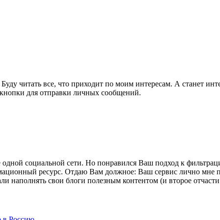
. Буду читать все, что приходит по моим интересам. А станет ин
у кнопки для отправки личных сообщений.
е одной социальной сети. Но понравился Ваш подход к фильтрац
формационный ресурс. Отдаю Вам должное: Ваш сервис лично мн
и наполнять свои блоги полезным контентом (и второе отчасти з
р в Россию