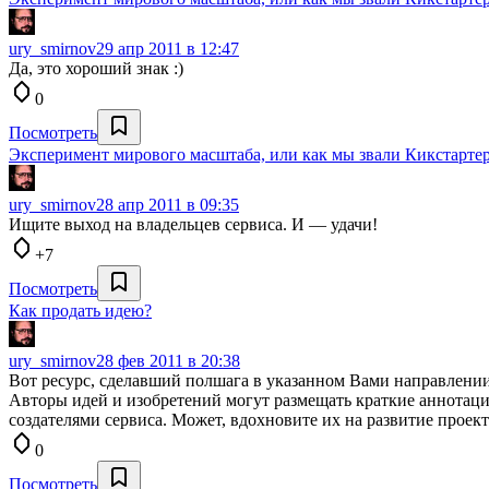
ury_smirnov
29 апр 2011 в 12:47
Да, это хороший знак :)
0
Посмотреть
Эксперимент мирового масштаба, или как мы звали Кикстарте
ury_smirnov
28 апр 2011 в 09:35
Ищите выход на владельцев сервиса. И — удачи!
+7
Посмотреть
Как продать идею?
ury_smirnov
28 фев 2011 в 20:38
Вот ресурс, сделавший полшага в указанном Вами направлени
Авторы идей и изобретений могут размещать краткие аннотаци
создателями сервиса. Может, вдохновите их на развитие прое
0
Посмотреть