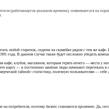
тителя (работающегов реальном времени), появившегося на порог
.
итать любой старичок, сидючи на скамейке рядом с тем же кафе.
991 года. В данном случае также будет несложно убедить компа
 кафе, клубов, магазинов, которым терять нечего — места у них
уете карту — и постепенно занятые люди начинают перетекать в
ммерческой тайной» статистику, полезную пользователям — себе 
на потребителя, поэтому бизнес становится прозачнее. Да, сего