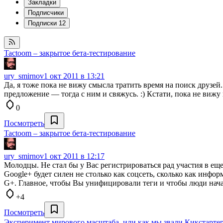
Закладки
Подписчики
Подписки
12
Tactoom – закрытое бета-тестирование
ury_smirnov
1 окт 2011 в 13:21
Да, я тоже пока не вижу смысла тратить время на поиск друзей
предложение — тогда с ним и свяжусь. :) Кстати, пока не виж
0
Посмотреть
Tactoom – закрытое бета-тестирование
ury_smirnov
1 окт 2011 в 12:17
Молодцы. Не стал бы у Вас регистрироваться рад участия в ещ
Google+ будет силен не столько как соцсеть, сколько как ин
G+. Главное, чтобы Вы унифицировали теги и чтобы люди начал
+4
Посмотреть
Эксперимент мирового масштаба, или как мы звали Кикстарте