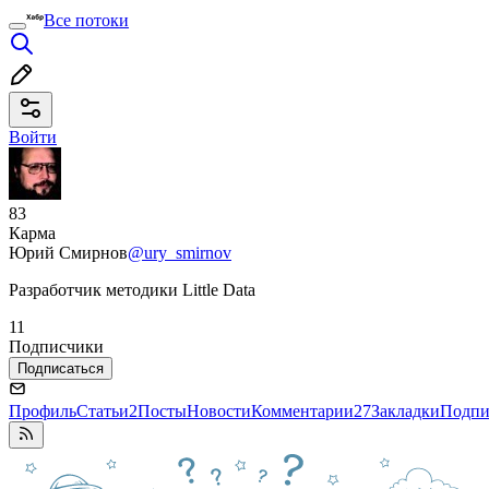
Все потоки
Войти
83
Карма
Юрий Смирнов
@ury_smirnov
Разработчик методики Little Data
11
Подписчики
Подписаться
Профиль
Статьи
2
Посты
Новости
Комментарии
27
Закладки
Подпи