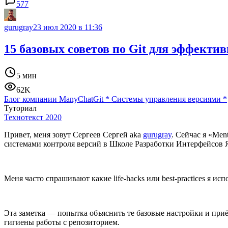
577
gurugray
23 июл 2020 в 11:36
15 базовых советов по Git для эффекти
5 мин
62K
Блог компании ManyChat
Git
*
Системы управления версиями
*
Туториал
Технотекст 2020
Привет, меня зовут Сергеев Сергей aka
gurugray
. Сейчас я «Me
системами контроля версий в Школе Разработки Интерфейсов 
Меня часто спрашивают какие life-hacks или best-practices я ис
Эта заметка — попытка объяснить те базовые настройки и при
гигиены работы с репозиторием.