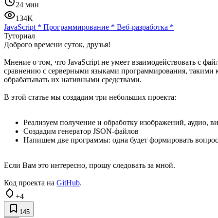
24 мин
134K
JavaScript
*
Программирование
*
Веб-разработка
*
Туториал
Доброго времени суток, друзья!
Мнение о том, что JavaScript не умеет взаимодействовать с фа
сравнению с серверными языками программирования, такими как
обрабатывать их нативными средствами.
В этой статье мы создадим три небольших проекта:
Реализуем получение и обработку изображений, аудио, вид
Создадим генератор JSON-файлов
Напишем две программы: одна будет формировать вопросы 
Если Вам это интересно, прошу следовать за мной.
Код проекта на
GitHub
.
+4
145