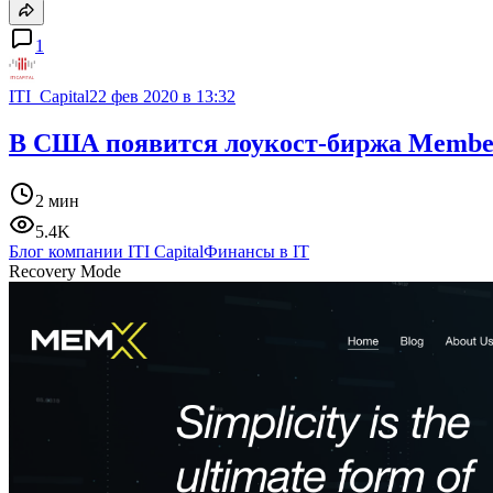
1
ITI_Capital
22 фев 2020 в 13:32
В США появится лоукост-биржа Membe
2 мин
5.4K
Блог компании ITI Capital
Финансы в IT
Recovery Mode