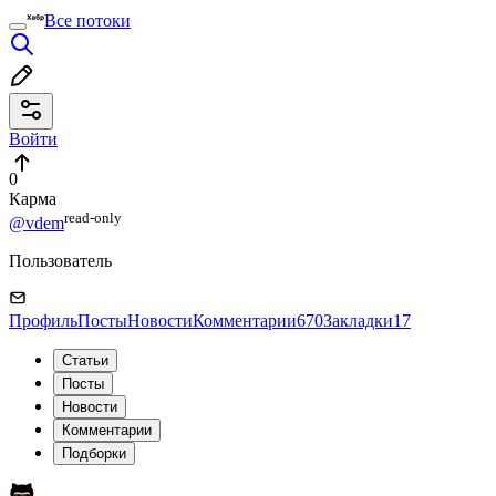
Все потоки
Войти
0
Карма
read⁠-⁠only
@vdem
Пользователь
Профиль
Посты
Новости
Комментарии
670
Закладки
17
Статьи
Посты
Новости
Комментарии
Подборки