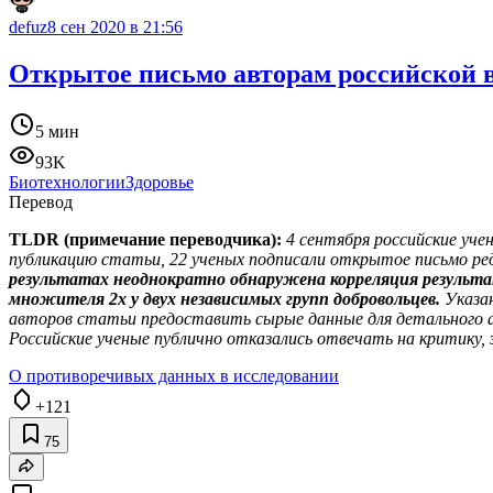
defuz
8 сен 2020 в 21:56
Открытое письмо авторам российской 
5 мин
93K
Биотехнологии
Здоровье
Перевод
TLDR (примечание переводчика):
4 сентября российские уче
публикацию статьи, 22 ученых подписали открытое письмо ре
результатах неоднократно обнаружена корреляция результат
множителя 2x у двух независимых групп добровольцев.
Указан
авторов статьи предоставить сырые данные для детального а
Российские ученые публично отказались отвечать на критику,
О противоречивых данных в исследовании
+121
75