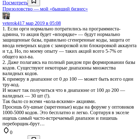
Посмотреть
Призоловство — мой «бывший бизнес»
veterok4
17 мар 2019 в 05:08
1. Если орги нормально потратились на программиста-
админа, то акция будет «впорядке» — будут нормально
защищенные базы, правильно сгенеренные коды, защита от
ввода неверных кодов с заморозкой или блокировкой аккаунта
и т.д. Но, по моему опыту — таких акций всего 5-7% от
общего кол-ва.
2. Даже полагаясь на полный рандом при формировании базы
кодов. Существуют некоторые диапазоны множества
валидных кодов.
К примеру в диапазоне от 0 до 100 — может быть всего один
тру-код.
И может так получиться что в диапазоне от 100 до 200 —
валидных — 30 шт (!).
Так было со всеми «кола-вскими» акциями.
Просишь б/у-шные (зарегенные) коды на форуме у оптовиков
1000-5000 кодов. Это бесплатно и легко. Сортируя в экселе
ищешь самый часто-встречаемый диапазон и пишешь
переборщик-брут…
0