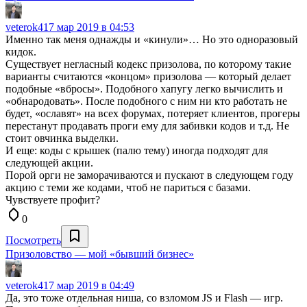
veterok4
17 мар 2019 в 04:53
Именно так меня однажды и «кинули»… Но это одноразовый
кидок.
Существует негласный кодекс призолова, по которому такие
варианты считаются «концом» призолова — который делает
подобные «вбросы». Подобного хапугу легко вычислить и
«обнародовать». После подобного с ним ни кто работать не
будет, «ославят» на всех форумах, потеряет клиентов, прогеры
перестанут продавать проги ему для забивки кодов и т.д. Не
стоит овчинка выделки.
И еще: коды с крышек (палю тему) иногда подходят для
следующей акции.
Порой орги не заморачиваются и пускают в следующем году
акцию с теми же кодами, чтоб не париться с базами.
Чувствуете профит?
0
Посмотреть
Призоловство — мой «бывший бизнес»
veterok4
17 мар 2019 в 04:49
Да, это тоже отдельная ниша, со взломом JS и Flash — игр.