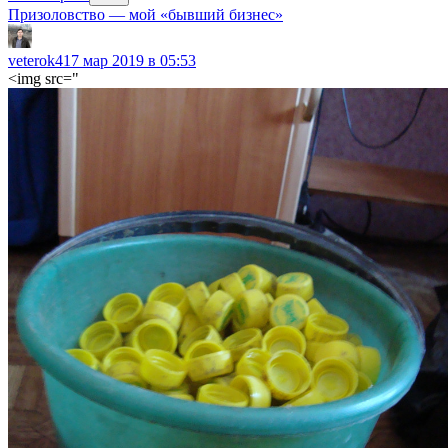
Призоловство — мой «бывший бизнес»
veterok4
17 мар 2019 в 05:53
<img src="