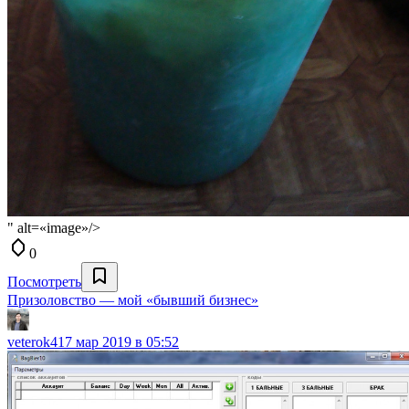
" alt=«image»/>
0
Посмотреть
Призоловство — мой «бывший бизнес»
veterok4
17 мар 2019 в 05:52