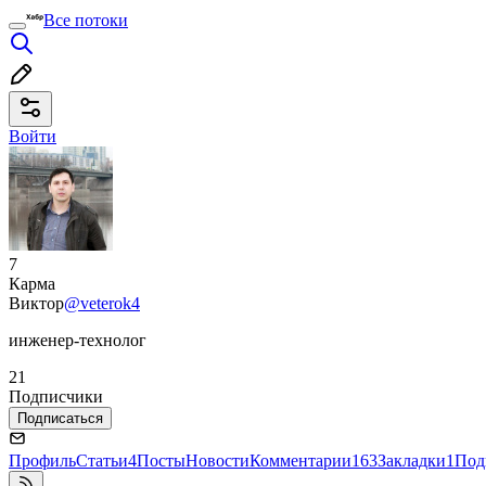
Все потоки
Войти
7
Карма
Виктор
@veterok4
инженер-технолог
21
Подписчики
Подписаться
Профиль
Статьи
4
Посты
Новости
Комментарии
163
Закладки
1
Под