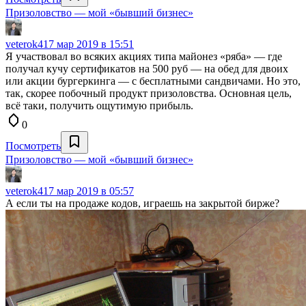
Призоловство — мой «бывший бизнес»
veterok4
17 мар 2019 в 15:51
Я участвовал во всяких акциях типа майонез «ряба» — где
получал кучу сертификатов на 500 руб — на обед для двоих
или акции бургеркинга — с бесплатными сандвичами. Но это,
так, скорее побочный продукт призоловства. Основная цель,
всё таки, получить ощутимую прибыль.
0
Посмотреть
Призоловство — мой «бывший бизнес»
veterok4
17 мар 2019 в 05:57
А если ты на продаже кодов, играешь на закрытой бирже?