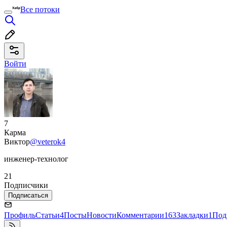
Все потоки
Войти
7
Карма
Виктор
@veterok4
инженер-технолог
21
Подписчики
Подписаться
Профиль
Статьи
4
Посты
Новости
Комментарии
163
Закладки
1
Под