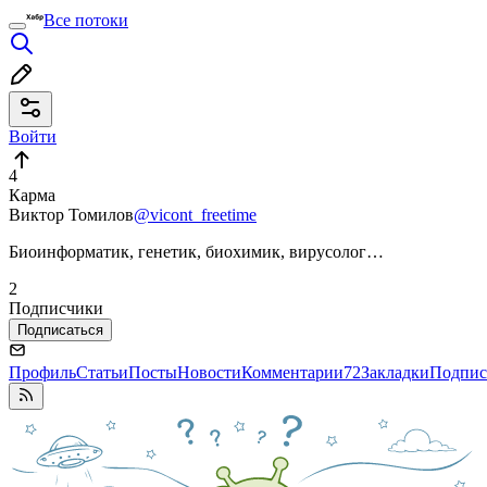
Все потоки
Войти
4
Карма
Виктор Томилов
@vicont_freetime
Биоинформатик, генетик, биохимик, вирусолог…
2
Подписчики
Подписаться
Профиль
Статьи
Посты
Новости
Комментарии
72
Закладки
Подпис