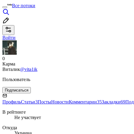
Все потоки
Войти
0
Карма
Виталик
@vita1ik
Пользователь
Подписаться
Профиль
Статьи
3
Посты
Новости
Комментарии
35
Закладки
69
Под
В рейтинге
Не участвует
Откуда
Украина