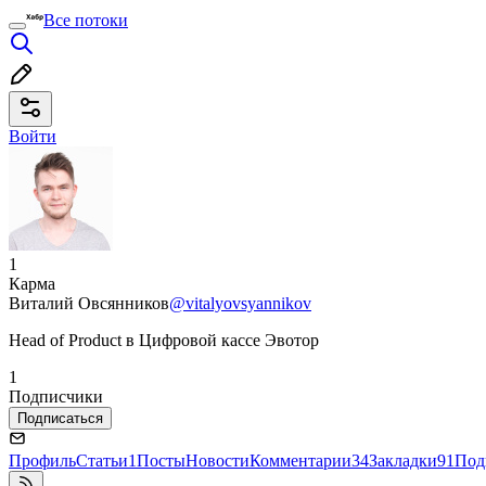
Все потоки
Войти
1
Карма
Виталий Овсянников
@vitalyovsyannikov
Head of Product в Цифровой кассе Эвотор
1
Подписчики
Подписаться
Профиль
Статьи
1
Посты
Новости
Комментарии
34
Закладки
91
Под