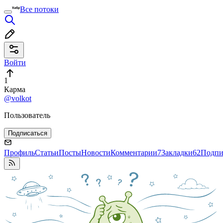
Все потоки
Войти
1
Карма
@volkot
Пользователь
Подписаться
Профиль
Статьи
Посты
Новости
Комментарии
7
Закладки
62
Подпи