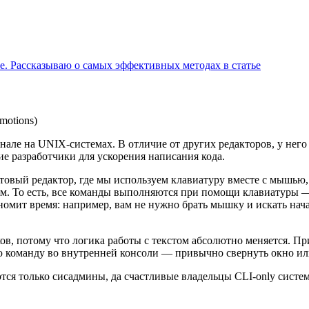
ее. Рассказываю о самых эффективных методах в статье
motions)
нале на UNIX-системах. В отличие от других редакторов, у него 
ие разработчики для ускорения написания кода.
овый редактор, где мы используем клавиатуру вместе с мышью, 
. То есть, все команды выполняются при помощи клавиатуры — 
мит время: например, вам не нужно брать мышку и искать начал
ов, потому что логика работы с текстом абсолютно меняется. Пр
ю команду во внутренней консоли — привычно свернуть окно ил
ются только сисадмины, да счастливые владельцы CLI-only систем