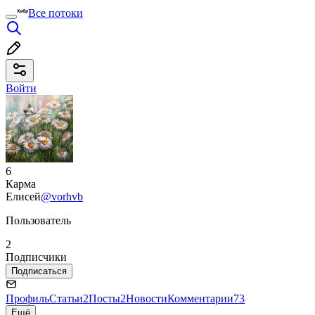
Все потоки
Войти
6
Карма
Елисей
@vorhvb
Пользователь
2
Подписчики
Подписаться
Профиль
Статьи
2
Посты
2
Новости
Комментарии
73
Ещё