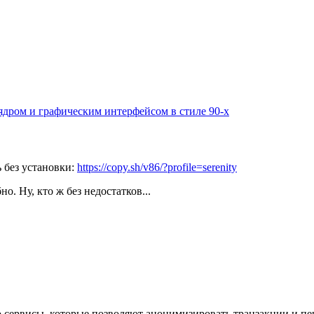
ядром и графическим интерфейсом в стиле 90-х
 без установки:
https://copy.sh/v86/?profile=serenity
о. Ну, кто ж без недостатков...
то сервисы, которые позволяют анонимизировать транзакции и п