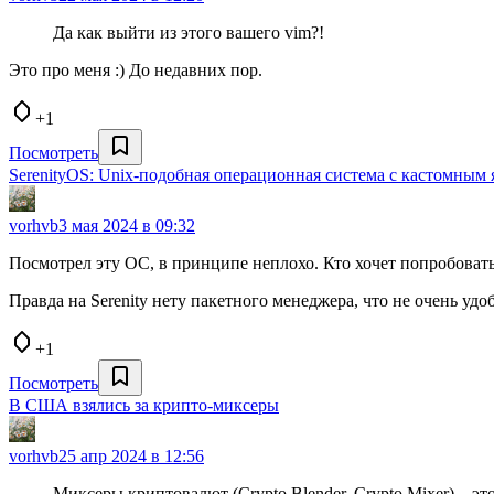
Да как выйти из этого вашего vim?!
Это про меня :) До недавних пор.
+1
Посмотреть
SerenityOS: Unix-подобная операционная система с кастомным 
vorhvb
3 мая 2024 в 09:32
Посмотрел эту ОС, в принципе неплохо. Кто хочет попробовать
Правда на Serenity нету пакетного менеджера, что не очень удобн
+1
Посмотреть
В США взялись за крипто-миксеры
vorhvb
25 апр 2024 в 12:56
Миксеры криптовалют (Crypto Blender, Crypto Mixer) – э