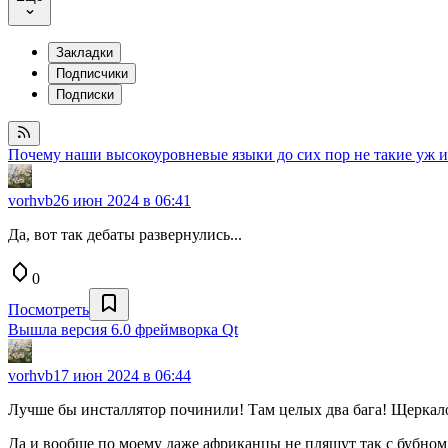
Закладки
Подписчики
Подписки
Почему наши высокоуровневые языки до сих пор не такие уж 
vorhvb
26 июн 2024 в 06:41
Да, вот так дебаты развернулись...
0
Посмотреть
Вышла версия 6.0 фреймворка Qt
vorhvb
17 июн 2024 в 06:44
Лучше бы инсталлятор починили! Там целых два бага! Щеркало 
Да и вообще по моему даже африканцы не пляшут так с бубном 