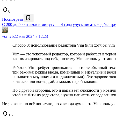
0
Посмотреть
С 200 до 500 знаков в минуту — 4 года учусь писать код быстр
vorhvb
22 мая 2024 в 12:23
Способ 3: использование редактора Vim (или хотя бы vim 
Vim — это текстовый редактор, который работает в терми
кастомизировать под себя, поэтому Vim используют мног
Работа с Vim требует привыкания — это не обычный текст
три режима: режим ввода, командный и визуальный режим
называется моушнами или движениями). Это здорово эконо
в начало или конец файла можно парой клавиш.
Но с другой стороны, это и вызывает сложности у новичк
чтобы выйти из редактора, нужно написать определенну
Нет, я конечно всё понимаю, но я всегда думал что Vim пользу
+5