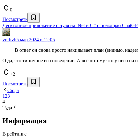
0
Посмотреть
Десктопное приложение с нуля на .Net и C# с помощью ChatG
vorhvb
5 мар 2024 в 12:05
В ответ он снова просто накидывает план (видимо, надеет
О да, это типичное его поведение. А всё потому что у него на о
+2
Посмотреть
Сюда
1
2
3
4
Туда
Информация
В рейтинге