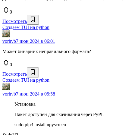
0
Посмотреть
Создаем TUI на python
vorhvb
7 июн 2024 в 06:01
Может бинарник неправильного формата?
0
Посмотреть
Создаем TUI на python
vorhvb
7 июн 2024 в 05:58
Установка
Пакет доступен для скачивания через PyPI.
sudo pip3 install npyscreen
Sudo?!?