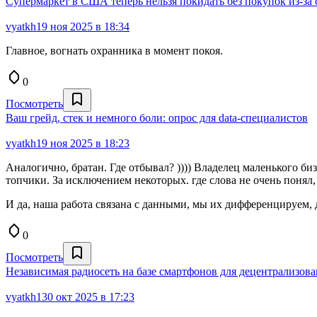
Супермаркет в США теперь нельзя покидать без покупок из-за
vyatkh1
9 ноя 2025 в 18:34
Главное, вогнать охранника в момент покоя.
0
Посмотреть
Ваш грейд, стек и немного боли: опрос для data-специалистов
vyatkh1
9 ноя 2025 в 18:23
Аналогично, братан. Где отбывал? )))) Владелец маленького биз
топчики. За исключением некоторых. где слова не очень понял, 
И да, наша работа связана с данными, мы их дифференцируем, 
0
Посмотреть
Независимая радиосеть на базе смартфонов для децентрализов
vyatkh1
30 окт 2025 в 17:23