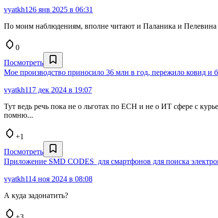
vyatkh1
26 янв 2025 в 06:31
По моим наблюдениям, вполне читают и Паланика и Пелевина и
0
Посмотреть
Мое производство приносило 36 млн в год, пережило ковид и 
vyatkh1
17 дек 2024 в 19:07
Тут ведь речь пока не о льготах по ЕСН и не о ИТ сфере с курь
помню...
+1
Посмотреть
Приложение SMD CODES для смартфонов для поиска электрон
vyatkh1
14 ноя 2024 в 08:08
А куда задонатить?
+3