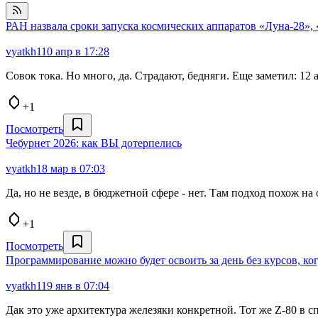
РАН назвала сроки запуска космических аппаратов «Луна-28»,
vyatkh1
10 апр в 17:28
Совок тока. Но много, да. Страдают, бедняги. Еще заметил: 12 а
+1
Посмотреть
Чебурнет 2026: как ВЫ дотерпелись
vyatkh1
8 мар в 07:03
Да, но не везде, в бюджетной сфере - нет. Там подход похож н
+1
Посмотреть
Программирование можно будет освоить за день без курсов, ког
vyatkh1
19 янв в 07:04
Дак это уже архитектура железяки конкретной. Тот же Z-80 в сп