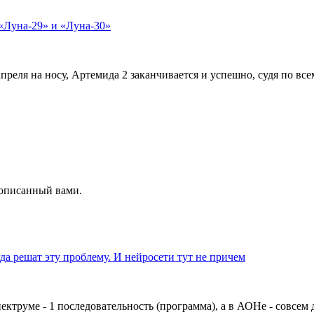
 «Луна-29» и «Луна-30»
преля на носу, Артемида 2 заканчивается и успешно, судя по всем
а описанный вами.
да решат эту проблему. И нейросети тут не причем
ектруме - 1 последовательность (программа), а в АОНе - совсем 