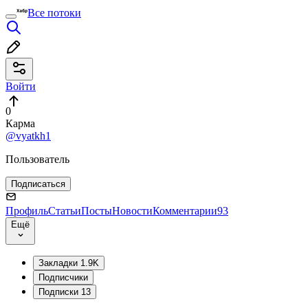
Все потоки
Войти
0
Карма
@vyatkh1
Пользователь
Подписаться
Профиль
Статьи
Посты
Новости
Комментарии
93
Ещё
Закладки
1.9K
Подписчики
Подписки
13