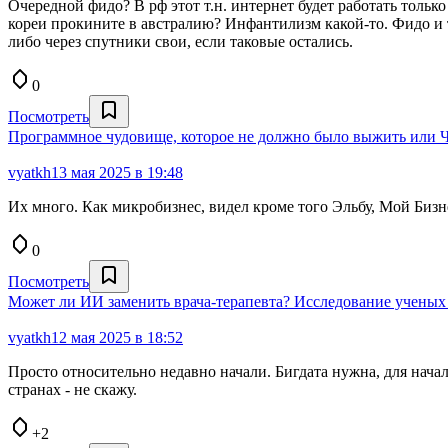
Очередной фидо? В рф этот т.н. интернет будет работать толь
кореи прокините в австралию? Инфантилизм какой-то. Фидо и т
либо через спутники свои, если таковые остались.
0
Посмотреть
Программное чудовище, которое не должно было выжить или Чт
vyatkh1
3 мая 2025 в 19:48
Их много. Как микробизнес, видел кроме того Эльбу, Мой Бизне
0
Посмотреть
Может ли ИИ заменить врача-терапевта? Исследование ученых
vyatkh1
2 мая 2025 в 18:52
Просто относительно недавно начали. Бигдата нужна, для начала.
странах - не скажу.
+2