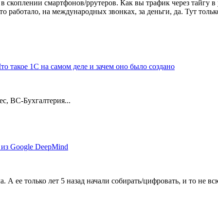
ко в скоплении смартфонов/ррутеров. Как вы трафик через тайгу
о работало, на международных звонках, за деньги, да. Тут толь
о такое 1С на самом деле и зачем оно было создано
с, BC-Бухгалтерия...
 из Google DeepMind
 А ее только лет 5 назад начали собирать/цифровать, и то не всю