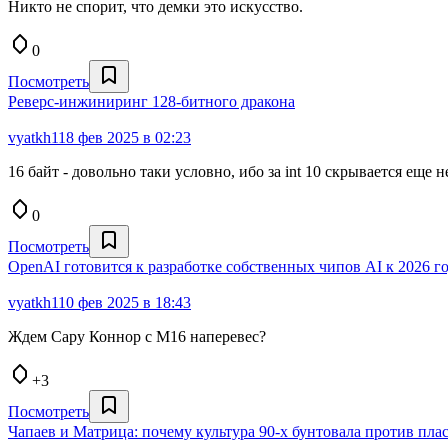
Никто не спорит, что демки это искусство.
0
Посмотреть
Реверс-инжиниринг 128-битного дракона
vyatkh1
18 фев 2025 в 02:23
16 байт - довольно таки условно, ибо за int 10 скрывается еще н
0
Посмотреть
OpenAI готовится к разработке собственных чипов AI к 2026 г
vyatkh1
10 фев 2025 в 18:43
Ждем Сару Коннор с М16 наперевес?
+3
Посмотреть
Чапаев и Матрица: почему культура 90-х бунтовала против пла