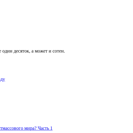
е один десяток, а может и сотен.
оду
стмассового мира? Часть 1