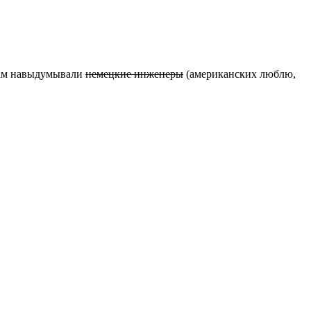
о там навыдумывали
немецкие инженеры
(американских люблю,