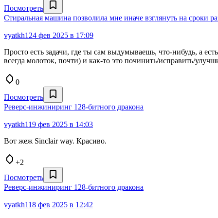
Посмотреть
Стиральная машина позволила мне иначе взглянуть на сроки р
vyatkh1
24 фев 2025 в 17:09
Просто есть задачи, где ты сам выдумываешь, что-нибудь, а ест
всегда молоток, почти) и как-то это починить/исправить/улучши
0
Посмотреть
Реверс-инжиниринг 128-битного дракона
vyatkh1
19 фев 2025 в 14:03
Вот жеж Sinclair way. Красиво.
+2
Посмотреть
Реверс-инжиниринг 128-битного дракона
vyatkh1
18 фев 2025 в 12:42