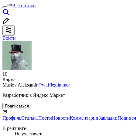
Все потоки
Войти
10
Карма
Maslov Aleksandr
@waffleglimmer
Разработчик в Яндекс Маркет
Подписаться
Профиль
Статьи
1
Посты
Новости
Комментарии
Закладки
Подписч
В рейтинге
Не участвует