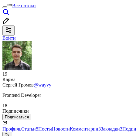
Все потоки
Войти
19
Карма
Сергей Громов
@wayvy
Frontend Developer
18
Подписчики
Подписаться
Профиль
Статьи
5
Посты
Новости
Комментарии
3
Закладки
3
Подпи