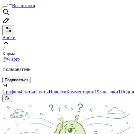
Все потоки
Войти
2
Карма
@wisprp
Пользователь
Подписаться
Профиль
Статьи
Посты
Новости
Комментарии
19
Закладки
1
Подпи