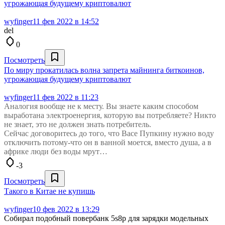
угрожающая будущему криптовалют
wyfinger
11 фев 2022 в 14:52
del
0
Посмотреть
По миру прокатилась волна запрета майнинга биткоинов,
угрожающая будущему криптовалют
wyfinger
11 фев 2022 в 11:23
Аналогия вообще не к месту. Вы знаете каким способом
выработана электроенергия, которую вы потребляете? Никто
не знает, это не должен знать потребитель.
Сейчас договоритесь до того, что Васе Пупкину нужно воду
отключить потому-что он в ванной моется, вместо душа, а в
африке люди без воды мрут…
-3
Посмотреть
Такого в Китае не купишь
wyfinger
10 фев 2022 в 13:29
Собирал подобный повербанк 5s8p для зарядки модельных