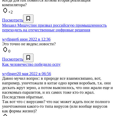
Когда для rust появится хотябы вторая реализация
компилятора?
+2
Посмотреть
Михаил Мишустин призвал российскую промышленность
переходить на отечественные цифровые решения
wyfinger
6 июн 2022 в 12:36
Это точно не яндекс.новости?
0
Посмотреть
Как человечество победило оспу
wyfinger
20 мая 2022 в 06:56
Давно мучил вопрос: в природе все взаимосвязано, вот,
например, уничтожали в китае одно время воробьев, т.к. они
дескать жрут зерно, а потом выяснилось, что они жрали еще и
насекомых-паразитов, и их самих тоже кто-то жрал.
Последствия обратные.
Так вот что с вирусами? что нас может ждать после полного
уничтожения какого-то типа вирусов (или вообще вирусов
как формы жизни)?