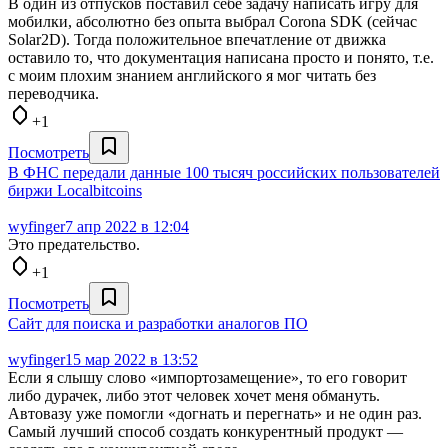
В один из отпусков поставил себе задачу написать игру для
мобилки, абсолютно без опыта выбрал Corona SDK (сейчас
Solar2D). Тогда положительное впечатление от движка
оставило то, что документация написана просто и понято, т.е.
с моим плохим знанием английского я мог читать без
переводчика.
+1
Посмотреть
В ФНС передали данные 100 тысяч российских пользователей
биржи Localbitcoins
wyfinger
7 апр 2022 в 12:04
Это предательство.
+1
Посмотреть
Сайт для поиска и разработки аналогов ПО
wyfinger
15 мар 2022 в 13:52
Если я слышу слово «импортозамещение», то его говорит
либо дурачек, либо этот человек хочет меня обмануть.
Автовазу уже помогли «догнать и перегнать» и не один раз.
Самый лучший способ создать конкурентный продукт —