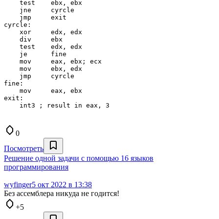
    test    ebx, ebx

    jne     cyrcle

    jmp     exit     

cyrcle:    

    xor     edx, edx

    div     ebx    

    test    edx, edx    

    je      fine

    mov     eax, ebx; ecx

    mov     ebx, edx

    jmp     cyrcle

fine:

    mov     eax, ebx     

exit:

0
Посмотреть
Решение одной задачи с помощью 16 языков
программирования
wyfinger
5 окт 2022 в 13:38
Без ассемблера никуда не годится!
+5