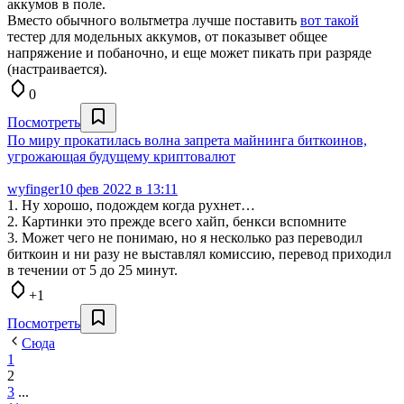
аккумов в поле.
Вместо обычного вольтметра лучше поставить
вот такой
тестер для модельных аккумов, от показывет общее
напряжение и побаночно, и еще может пикать при разряде
(настраивается).
0
Посмотреть
По миру прокатилась волна запрета майнинга биткоинов,
угрожающая будущему криптовалют
wyfinger
10 фев 2022 в 13:11
1. Ну хорошо, подождем когда рухнет…
2. Картинки это прежде всего хайп, бенкси вспомните
3. Может чего не понимаю, но я несколько раз переводил
биткоин и ни разу не выставлял комиссию, перевод приходил
в течении от 5 до 25 минут.
+1
Посмотреть
Сюда
1
2
3
...