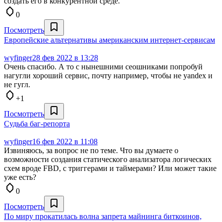
создать его в конкурентной среде.
0
Посмотреть
Европейские альтернативы американским интернет-сервисам
wyfinger
28 фев 2022 в 13:28
Очень спасибо. А то с нынешними сеошниками попробуй
нагугли хороший сервис, почту например, чтобы не yandex и
не гугл.
+1
Посмотреть
Судьба баг-репорта
wyfinger
16 фев 2022 в 11:08
Извиняюсь, за вопрос не по теме. Что вы думаете о
возможности создания статического анализатора логических
схем вроде FBD, с триггерами и таймерами? Или может такие
уже есть?
0
Посмотреть
По миру прокатилась волна запрета майнинга биткоинов,