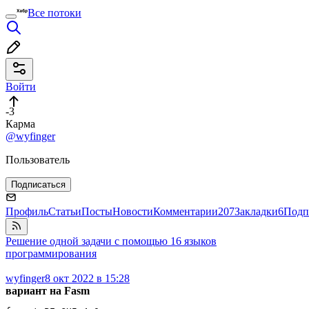
Все потоки
Войти
-3
Карма
@wyfinger
Пользователь
Подписаться
Профиль
Статьи
Посты
Новости
Комментарии
207
Закладки
6
Подп
Решение одной задачи с помощью 16 языков
программирования
wyfinger
8 окт 2022 в 15:28
вариант на Fasm