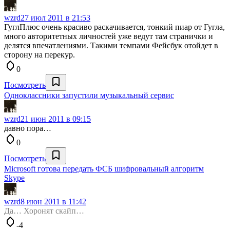
wzrd
27 июл 2011 в 21:53
ГуглПлюс очень красиво раскачивается, тонкий пиар от Гугла,
много авторитетных личностей уже ведут там странички и
делятся впечатлениями. Такими темпами Фейсбук отойдет в
сторону на перекур.
0
Посмотреть
Одноклассники запустили музыкальный сервис
wzrd
21 июн 2011 в 09:15
давно пора…
0
Посмотреть
Microsoft готова передать ФСБ шифровальный алгоритм
Skype
wzrd
8 июн 2011 в 11:42
Да… Хоронят скайп…
-4