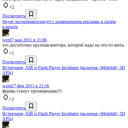
+2
Посмотреть
Skype экспериментирует с размещением рекламы в своём
клиенте
wzrd
7 мар 2011 в 21:06
это достаточно крупная контора, которой надо на что-то жить.
+1
Посмотреть
Встречаем, AIR и Flash Player Incubator (включая «Molehill» 3D
APIs)
wzrd
27 фев 2011 в 21:56
фермы станут трехмерными!!!
+2
Посмотреть
Встречаем, AIR и Flash Player Incubator (включая «Molehill» 3D
APIs)