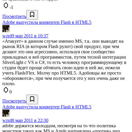
-1
Посмотреть
Adobe выпустила конвертер Flash в HTML5
wzrd
9 мар 2011 в 10:37
«Атакует» в данном случае именно MS, т.к. они выводят на
рынок RIA (в котором Flash рулит) свой продукт, при чем
делают это они агрессивно, используя свое сообщество
прикладных и веб программистов, путем тесной интеграции
SliverLight с VS и C#, то есть человеку программирующему в
студии будет проще обтяпать свою идею в ней же, нежели
учить Flash/Flex. Молчу про HTML5. Адобовцы же просто
«обороняются», при чем получается это у них очень даже не
плохо.
0
Посмотреть
Adobe выпустила конвертер Flash в HTML5
wzrd
8 мар 2011 в 22:30
adobe держится молодцом, несмотря на то что политика
монстров таких как MS и Apple направлена «против» них.