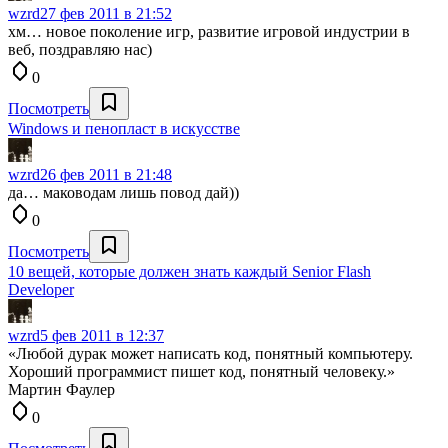
wzrd
27 фев 2011 в 21:52
хм… новое поколение игр, развитие игровой индустрии в
веб, поздравляю нас)
0
Посмотреть
Windows и пенопласт в искусстве
wzrd
26 фев 2011 в 21:48
да… маководам лишь повод дай))
0
Посмотреть
10 вещей, которые должен знать каждый Senior Flash
Developer
wzrd
5 фев 2011 в 12:37
«Любой дурак может написать код, понятный компьютеру.
Хороший программист пишет код, понятный человеку.»
Мартин Фаулер
0