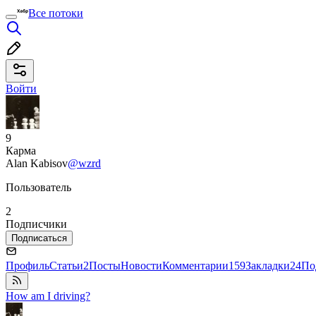
Все потоки
Войти
9
Карма
Alan Kabisov
@wzrd
Пользователь
2
Подписчики
Подписаться
Профиль
Статьи
2
Посты
Новости
Комментарии
159
Закладки
24
По
How am I driving?