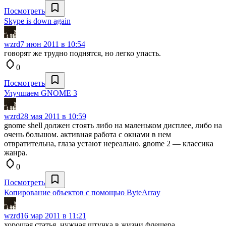
Посмотреть
Skype is down again
wzrd
7 июн 2011 в 10:54
говорят же трудно поднятся, но легко упасть.
0
Посмотреть
Улучшаем GNOME 3
wzrd
28 мая 2011 в 10:59
gnome shell должен стоять либо на маленьком дисплее, либо на
очень большом. активная работа с окнами в нем
отвратительна, глаза устают нереально. gnome 2 — классика
жанра.
0
Посмотреть
Копирование объектов с помощью ByteArray
wzrd
16 мар 2011 в 11:21
хорошая статья, нужная штучка в жизни флешера.