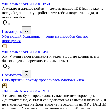
x0rHamster
7 окт 2008 в 18:50
А можно и дальше пойти — делать псевдо-IDE (или даже не
псевдо) для таких устройств: тут тебе и подсветка кода, и
поиск ошибок…
0
Посмотреть
Убегающий будильник — один из способов быстро
проснуться
x0rHamster
7 окт 2008 в 14:41
Хм. У меня такой повизжит и уедет в другие комнаты, и я
благополучно перестану его слышать :)
0
Посмотреть
Пять причин, почему провалилась Windows Vista
x0rHamster
6 окт 2008 в 19:11
Это дежавю будет преследовать нас еще некоторое время.
Действительно, с 98-х и ее недопотомка (я имею в виду ME, и
не в коем случае не 2кей) многие переходили на XP с ТАКИМ
скрипом… А потом ничего, привыкли — сейчас, по