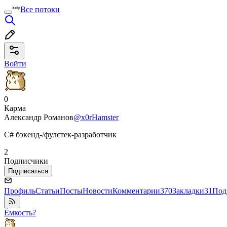
Все потоки
Войти
0
Карма
Александр Романов
@x0rHamster
C# бэкенд-/фулстек-разработчик
2
Подписчики
Подписаться
Профиль
Статьи
Посты
Новости
Комментарии
370
Закладки
31
Под
Ёмкость?