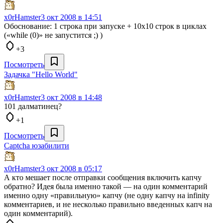
x0rHamster
3 окт 2008 в 14:51
Обоснование: 1 строка при запуске + 10x10 строк в циклах
(«while (0)» не запустится ;) )
+3
Посмотреть
Задачка "Hello World"
x0rHamster
3 окт 2008 в 14:48
101 далматинец?
+1
Посмотреть
Captcha юзабилити
x0rHamster
3 окт 2008 в 05:17
А кто мешает после отправки сообщения включить капчу
обратно? Идея была именно такой — на один комментарий
именно одну «правильную» капчу (не одну капчу на infinity
комментариев, и не несколько правильно введенных капч на
один комментарий).