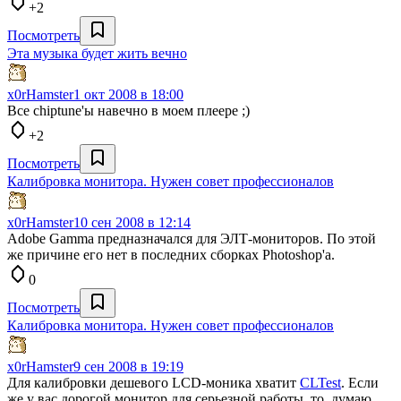
+2
Посмотреть
Эта музыка будет жить вечно
x0rHamster
1 окт 2008 в 18:00
Все chiptune'ы навечно в моем плеере ;)
+2
Посмотреть
Калибровка монитора. Нужен совет профессионалов
x0rHamster
10 сен 2008 в 12:14
Adobe Gamma предназначался для ЭЛТ-мониторов. По этой
же причине его нет в последних сборках Photoshop'а.
0
Посмотреть
Калибровка монитора. Нужен совет профессионалов
x0rHamster
9 сен 2008 в 19:19
Для калибровки дешевого LCD-моника хватит
CLTest
. Если
же у вас дорогой монитор для серьезной работы, то, думаю,