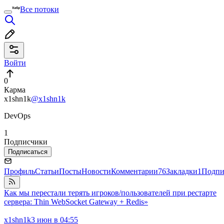
Все потоки
Войти
0
Карма
x1shn1k
@x1shn1k
DevOps
1
Подписчики
Подписаться
Профиль
Статьи
Посты
Новости
Комментарии
76
Закладки
1
Подпи
Как мы перестали терять игроков/пользователей при рестарте
сервера: Thin WebSocket Gateway + Redis»
x1shn1k
3 июн в 04:55