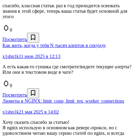
спасибо, классная статья. раз в год приходится освежать
знания в этой сфере, теперь ваша статья будет основной для
этого
0
Посмотреть
Как жить, когда у тебя N тысяч алертов в секунду
x1shn1k
11 июн 2025 в 12:13
А есть какая-то гуишка где смотрите/видите текущие алерты?
Или они в текстовом виде в чате?
0
Посмотреть
Лимиты в NGINX: limit_conn, limit_req, worker_connections
x1shn1k
21 мая 2025 в 14:02
Хочу сказать спасибо за статью!
Я nginx использую в основном как реверс-прокси, но с
удоволствием читаю вашу серию статей по nginx, и всегда