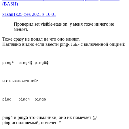
(BASH)
x1shn1k
25 фев 2021 в 16:01
Проверил set visible-stats on, у меня тоже ничего не
меняет.
Тоже сразу не понял на что оно влияет.
Наглядно видно если ввести ping
с включенной опцией:
<tab>
ping*  ping4@ ping6@
и с выключенной:
ping   ping4  ping6
ping4 и ping6 это симлинки, оно их помечает @
ping исполняемый, помечен *