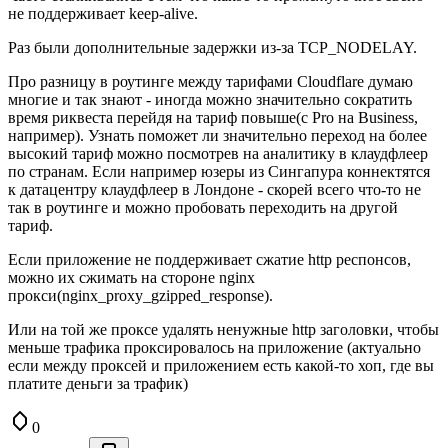
не поддерживает keep-alive.
Раз были дополнительные задержки из-за TCP_NODELAY.
Про разницу в роутинге между тарифами Cloudflare думаю
многие и так знают - иногда можно значительно сократить
время риквеста перейдя на тариф повыше(с Pro на Business,
например). Узнать поможет ли значительно переход на более
высокий тариф можно посмотрев на аналитику в клаудфлеер
по странам. Если например юзеры из Сингапура коннектятся
к датацентру клаудфлеер в Лондоне - скорей всего что-то не
так в роутинге и можно пробовать переходить на другой
тариф.
Если приложение не поддерживает сжатие http респонсов,
можно их сжимать на стороне nginx
прокси(nginx_proxy_gzipped_response).
Или на той же проксе удалять ненужные http заголовки, чтобы
меньше трафика проксировалось на приложение (актуально
если между проксей и приложением есть какой-то хоп, где вы
платите деньги за трафик)
0