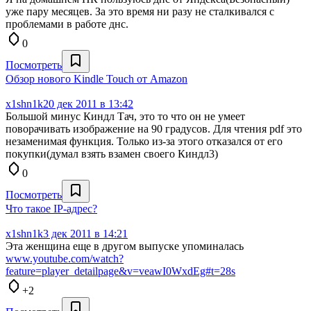
уже пару месяцев. За это время ни разу не сталкивался с
проблемами в работе днс.
0
Посмотреть
Обзор нового Kindle Touch от Amazon
x1shn1k
20 дек 2011 в 13:42
Большой минус Киндл Тач, это то что он не умеет
поворачивать изображение на 90 градусов. Для чтения pdf это
незаменимая функция. Только из-за этого отказался от его
покупки(думал взять взамен своего Киндл3)
0
Посмотреть
Что такое IP-адрес?
x1shn1k
3 дек 2011 в 14:21
Эта женщина еще в другом выпуске упоминалась
www.youtube.com/watch?
feature=player_detailpage&v=veawI0WxdEg#t=28s
+2