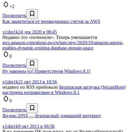
+2
Посмотреть
Как защититься от неожиданных счетов за AWS
x1shn1k
24 дек 2020 в 08:45
Недавно это «починили». Теперь уменьшается
aws.amazon.com/about-aws/whats-new/2020/10/amazon-aurora-
enables-dynamic-resizing-database-storage-space
0
Посмотреть
Ну наконец-то! Приветствуем Windows 8.1!
x1shn1k
21 окт 2013 в 18:56
недавно по RSS прибежало
Безопасная загрузка (SecureBoot)
настроена неправильно в Windows 8.1
0
Посмотреть
Яндекс.DNS — безопасный домашний интернет
x1shn1k
9 окт 2013 в 06:58
Я на домашнем ПК пользуюсь днс от Яндекса(Безопасный)