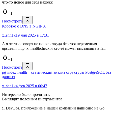
что-то новое для себя нахожу.
+1
Посмотреть
Коротко о DNS в NGINX
x1shn1k
19 мая 2025 в 17:31
А я честно говоря не понял откуда берется переменная
upstream_http_x_healthcheck и кто её может выставлять в fail
+1
Посмотреть
pg-index-health – статический анализ структуры PostgreSQL баз
данных
x1shn1k
4 фев 2025 в 00:47
Интересно было прочитать.
Выглядит полезным инструментов.
Я DevOps, приложение в нашей компании написано на Go.