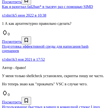
Посмотреть
Как я разогнал fail2ban* в тысячу раз с помощью SIMD
x1shn1k
5 июн 2022 в 10:38
1 А как архитектурно правильно сделать?
0
Посмотреть
Подготовка эффективной среды для написания bash
сценариев
x1shn1k
3 ноя 2021 в 17:52
Автор - браво!
У меня только shellcheck установлен, скрипты пишу не часто.
Но теперь знаю как "прокачать" VSC в случае чего.
0
Посмотреть
Использование быстрых клавиш в командной строке Linux