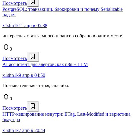
Посмотреть
PostgreSQL: транзакции, блокировки и почему Serializable
падает
x1shn1k
11 апр в 05:38
интересная статья, много нюансов собрано в одном месте.
0
Посмотреть
AI-ассистент для алертов: как n8n + LLM
x1shn1k
9 апр в 04:50
Познавательная статья, спасибо.
0
Посмотреть
HTTP-кеширование изнутри: ETag, Last-Modified и эвристика
браузера
x1shn1k
7 апр в 20:44