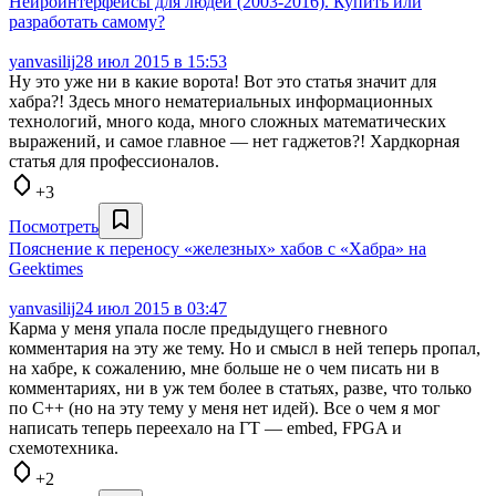
Нейроинтерфейсы для людей (2003-2016). Купить или
разработать самому?
yanvasilij
28 июл 2015 в 15:53
Ну это уже ни в какие ворота! Вот это статья значит для
хабра?! Здесь много нематериальных информационных
технологий, много кода, много сложных математических
выражений, и самое главное — нет гаджетов?! Хардкорная
статья для профессионалов.
+3
Посмотреть
Пояснение к переносу «железных» хабов с «Хабра» на
Geektimes
yanvasilij
24 июл 2015 в 03:47
Карма у меня упала после предыдущего гневного
комментария на эту же тему. Но и смысл в ней теперь пропал,
на хабре, к сожалению, мне больше не о чем писать ни в
комментариях, ни в уж тем более в статьях, разве, что только
по C++ (но на эту тему у меня нет идей). Все о чем я мог
написать теперь переехало на ГТ — embed, FPGA и
схемотехника.
+2