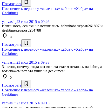
Посмотреть
Пояснение к переносу «железных» хабов с «Хабра» на
Geektimes
yanvasilij
23 июл 2015 в 09:46
Извиняюсь, ссылки не вставились. habrahabr.ru/post/261807 и
geektimes.ru/post/254788
+4
Посмотреть
Пояснение к переносу «железных» хабов с «Хабра» на
Geektimes
yanvasilij
23 июл 2015 в 09:38
Занятно, почему тогда вот вот эта статья осталась на habrе, а
вот скажем вот эта ушла на geektimes?
+2
Посмотреть
Пояснение к переносу «железных» хабов с «Хабра» на
Geektimes
yanvasilij
23 июл 2015 в 09:15
Держу пари, что администрация некомпетентна в этой