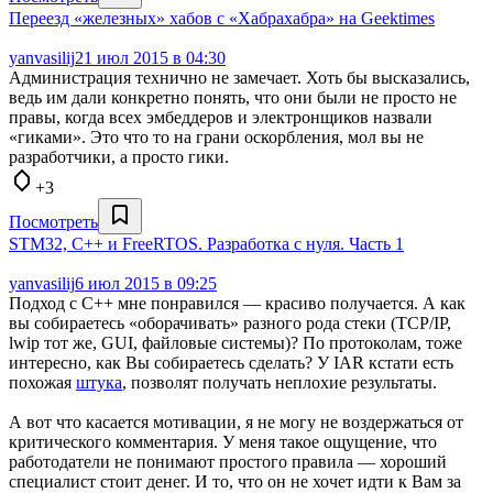
Переезд «железных» хабов с «Хабрахабра» на Geektimes
yanvasilij
21 июл 2015 в 04:30
Администрация технично не замечает. Хоть бы высказались,
ведь им дали конкретно понять, что они были не просто не
правы, когда всех эмбеддеров и электронщиков назвали
«гиками». Это что то на грани оскорбления, мол вы не
разработчики, а просто гики.
+3
Посмотреть
STM32, C++ и FreeRTOS. Разработка с нуля. Часть 1
yanvasilij
6 июл 2015 в 09:25
Подход с C++ мне понравился — красиво получается. А как
вы собираетесь «оборачивать» разного рода стеки (TCP/IP,
lwip тот же, GUI, файловые системы)? По протоколам, тоже
интересно, как Вы собираетесь сделать? У IAR кстати есть
похожая
штука
, позволят получать неплохие результаты.
А вот что касается мотивации, я не могу не воздержаться от
критического комментария. У меня такое ощущение, что
работодатели не понимают простого правила — хороший
специалист стоит денег. И то, что он не хочет идти к Вам за