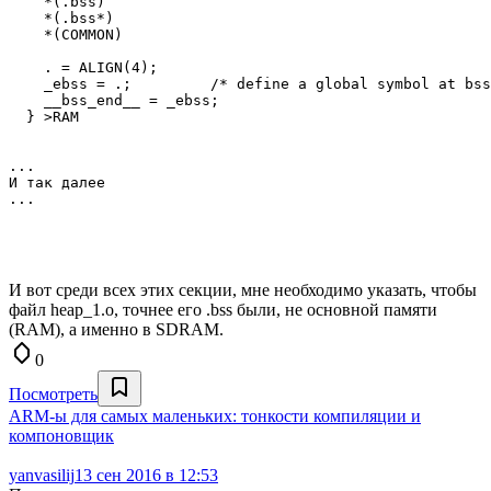
    *(.bss)

    *(.bss*)

    *(COMMON)

    . = ALIGN(4);

    _ebss = .;         /* define a global symbol at bss
    __bss_end__ = _ebss;

  } >RAM

...

И так далее

И вот среди всех этих секции, мне необходимо указать, чтобы
файл heap_1.o, точнее его .bss были, не основной памяти
(RAM), а именно в SDRAM.
0
Посмотреть
ARM-ы для самых маленьких: тонкости компиляции и
компоновщик
yanvasilij
13 сен 2016 в 12:53