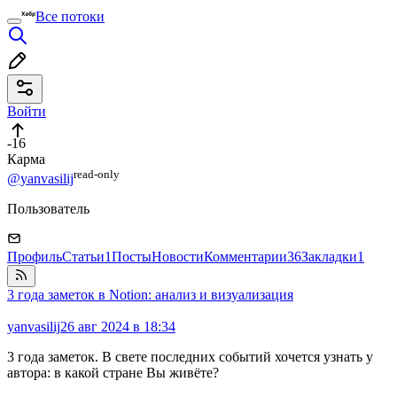
Все потоки
Войти
-16
Карма
read⁠-⁠only
@yanvasilij
Пользователь
Профиль
Статьи
1
Посты
Новости
Комментарии
36
Закладки
1
3 года заметок в Notion: анализ и визуализация
yanvasilij
26 авг 2024 в 18:34
3 года заметок. В свете последних событий хочется узнать у
автора: в какой стране Вы живёте?