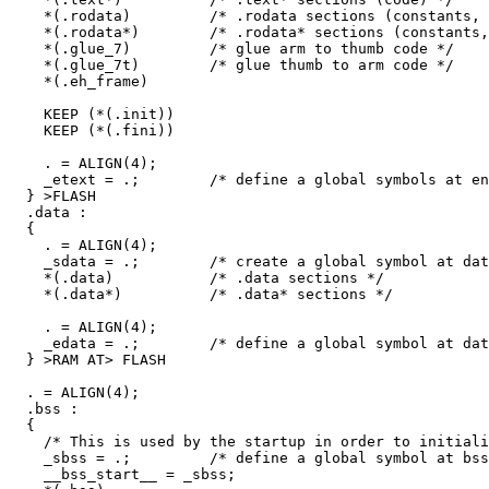
    *(.rodata)         /* .rodata sections (constants, 
    *(.rodata*)        /* .rodata* sections (constants,
    *(.glue_7)         /* glue arm to thumb code */

    *(.glue_7t)        /* glue thumb to arm code */

    *(.eh_frame)

    KEEP (*(.init))

    KEEP (*(.fini))

    . = ALIGN(4);

    _etext = .;        /* define a global symbols at en
  } >FLASH

  .data : 

  {

    . = ALIGN(4);

    _sdata = .;        /* create a global symbol at dat
    *(.data)           /* .data sections */

    *(.data*)          /* .data* sections */

    . = ALIGN(4);

    _edata = .;        /* define a global symbol at dat
  } >RAM AT> FLASH

  . = ALIGN(4);

  .bss :

  {

    /* This is used by the startup in order to initiali
    _sbss = .;         /* define a global symbol at bss
    __bss_start__ = _sbss;
