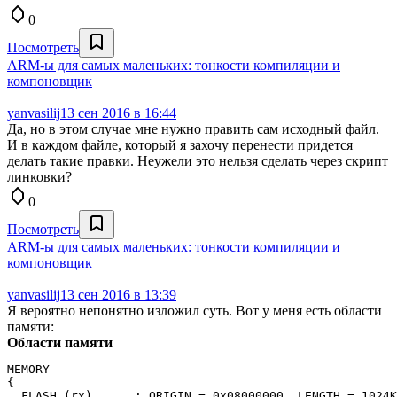
0
Посмотреть
ARM-ы для самых маленьких: тонкости компиляции и
компоновщик
yanvasilij
13 сен 2016 в 16:44
Да, но в этом случае мне нужно править сам исходный файл.
И в каждом файле, который я захочу перенести придется
делать такие правки. Неужели это нельзя сделать через скрипт
линковки?
0
Посмотреть
ARM-ы для самых маленьких: тонкости компиляции и
компоновщик
yanvasilij
13 сен 2016 в 13:39
Я вероятно непонятно изложил суть. Вот у меня есть области
памяти:
Области памяти
MEMORY

{

  FLASH (rx)      : ORIGIN = 0x08000000, LENGTH = 1024K
