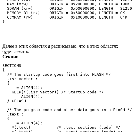
  RAM (xrw)       : ORIGIN = 0x20000000, LENGTH = 196K

  SDRAM (xrw)	  : ORIGIN = 0xD0000000, LENGTH = 31250K

  MEMORY_B1 (rx)  : ORIGIN = 0x60000000, LENGTH = 0K

  CCMRAM (rw)     : ORIGIN = 0x10000000, LENGTH = 64K

Далее в этих областях я расписываю, что в этих областях
будет лежать:
Секции
SECTIONS

{

  /* The startup code goes first into FLASH */

  .isr_vector :

  {

    . = ALIGN(4);

    KEEP(*(.isr_vector)) /* Startup code */

    . = ALIGN(4);

  } >FLASH

  /* The program code and other data goes into FLASH */

  .text :

  {

    . = ALIGN(4);

    *(.text)           /* .text sections (code) */

    *(.text*)          /* .text* sections (code) */
