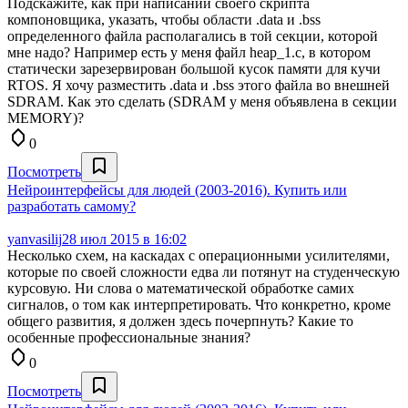
Подскажите, как при написании своего скрипта
компоновщика, указать, чтобы области .data и .bss
определенного файла располагались в той секции, которой
мне надо? Например есть у меня файл heap_1.c, в котором
статически зарезервирован большой кусок памяти для кучи
RTOS. Я хочу разместить .data и .bss этого файла во внешней
SDRAM. Как это сделать (SDRAM у меня объявлена в секции
MEMORY)?
0
Посмотреть
Нейроинтерфейсы для людей (2003-2016). Купить или
разработать самому?
yanvasilij
28 июл 2015 в 16:02
Несколько схем, на каскадах с операционными усилителями,
которые по своей сложности едва ли потянут на студенческую
курсовую. Ни слова о математической обработке самих
сигналов, о том как интерпретировать. Что конкретно, кроме
общего развития, я должен здесь почерпнуть? Какие то
особенные профессиональные знания?
0
Посмотреть