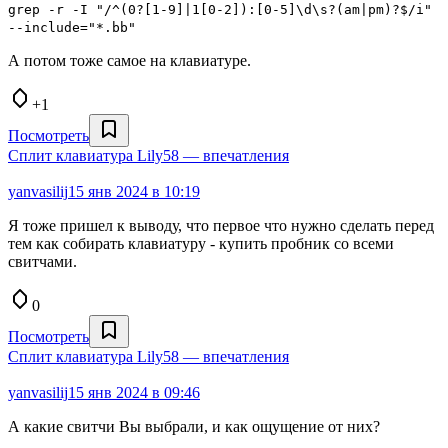
grep -r -I "/^(0?[1-9]|1[0-2]):[0-5]\d\s?(am|pm)?$/i"
--include="*.bb"
А потом тоже самое на клавиатуре.
+1
Посмотреть
Сплит клавиатура Lily58 — впечатления
yanvasilij
15 янв 2024 в 10:19
Я тоже пришел к выводу, что первое что нужно сделать перед
тем как собирать клавиатуру - купить пробник со всеми
свитчами.
0
Посмотреть
Сплит клавиатура Lily58 — впечатления
yanvasilij
15 янв 2024 в 09:46
А какие свитчи Вы выбрали, и как ощущение от них?