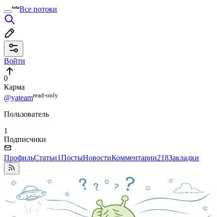
Все потоки
Войти
0
Карма
read⁠-⁠only
@yateam
Пользователь
1
Подписчики
Профиль
Статьи
1
Посты
Новости
Комментарии
218
Закладки