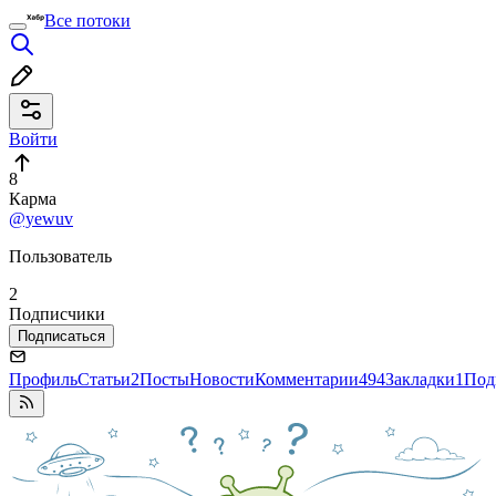
Все потоки
Войти
8
Карма
@yewuv
Пользователь
2
Подписчики
Подписаться
Профиль
Статьи
2
Посты
Новости
Комментарии
494
Закладки
1
Под